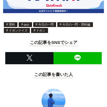
#
理科
#
quiz
#
今日の一問
#
今日の一問・理科編
#
ドボンクイズ
#
ドボン
この記事をSNSでシェア
この記事を書いた人