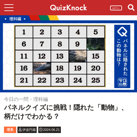
ログイン
今日の一問・理科編
パネルクイズに挑戦！隠れた「動物」、
柄だけでわかる？
理系
伊波円蔵
2024.06.21