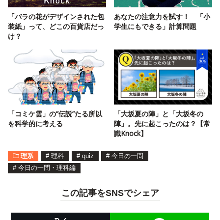
「バラの花がデザインされた包
あなたの注意力を試す！ 「小
装紙」って、どこの百貨店だっ
学生にもできる」計算問題
け？
「コミケ雲」の”伝説”たる所以
「大坂夏の陣」と「大坂冬の
を科学的に考える
陣」。先に起こったのは？【常
識Knock】
理系
#
理科
#
quiz
#
今日の一問
#
今日の一問・理科編
この記事をSNSでシェア