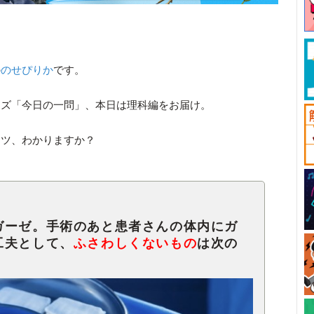
の
のせぴりか
です。
ーズ「今日の一問」、本日は理科編をお届け。
ミツ、わかりますか？
ガーゼ。手術のあと患者さんの体内にガ
工夫として、
ふさわしくないもの
は次の