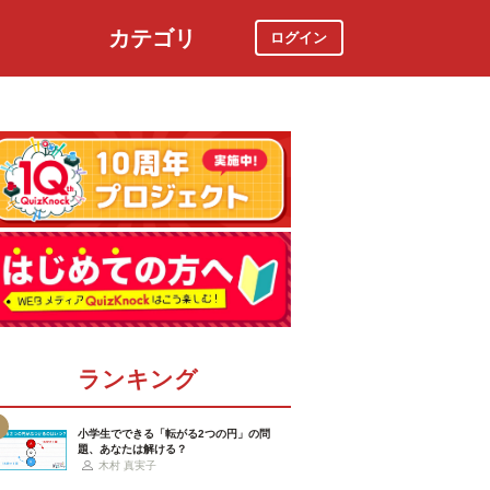
カテゴリ
ログイン
社会
スポーツ
時事ニュース
特集
ランキング
小学生でできる「転がる2つの円」の問
題、あなたは解ける？
木村 真実子