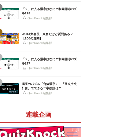
「？」に入る漢字はなに？和同開珎パズ
ル178
QuizKnock編集部
WHAT大会長・東言だけど質問ある？
【100の質問】
QuizKnock編集部
「？」に入る漢字はなに？和同開珎パズ
ル177
QuizKnock編集部
漢字のパズル「合体漢字」！「又火土火
忄言」でできる二字熟語は？
QuizKnock編集部
連載企画