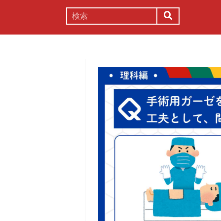
謎解き
コラム
常識
理系