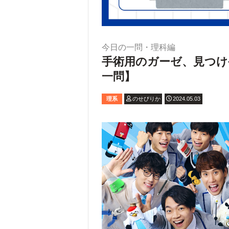
今日の一問・理科編
手術用のガーゼ、見つけ
一問】
理系
のせぴりか
2024.05.03