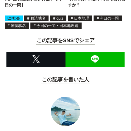
日の一問】
すか？
社会
#
難読地名
#
quiz
#
日本地理
#
今日の一問
#
難読駅名
#
今日の一問・日本地理編
この記事をSNSでシェア
この記事を書いた人