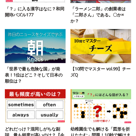
「？」に入る漢字はなに？和同
「ラーメン二郎」の創業者は
開珎パズル177
「二郎さん」である。〇か×
か？
「世界で最も危険な国」が発
【10問でマスター vol.99】チー
表！1位はどこ？そして日本の
ズQ
順位は？
どれだっけ？混同しがちな副
幼稚園生でも解ける「図形を折
詞、最も頻度が高いのは？【今
りたたむ」問題！10秒で解けま