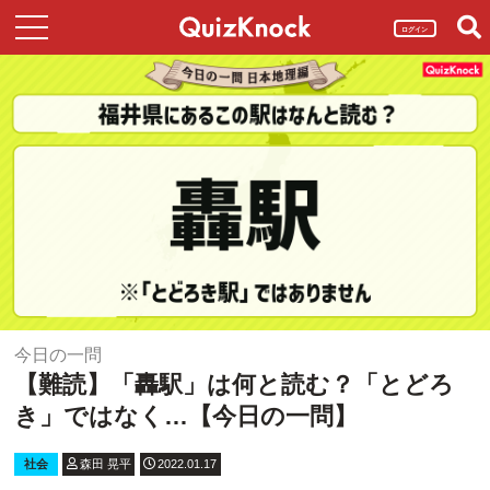
ログイン
今日の一問
【難読】「轟駅」は何と読む？「とどろ
き」ではなく…【今日の一問】
社会
森田 晃平
2022.01.17