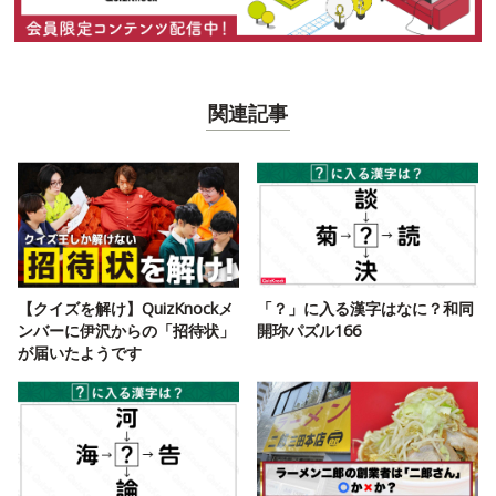
関連記事
【クイズを解け】QuizKnockメ
「？」に入る漢字はなに？和同
ンバーに伊沢からの「招待状」
開珎パズル166
が届いたようです