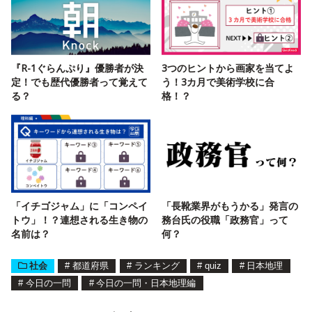
『R-1ぐらんぷり』優勝者が決
3つのヒントから画家を当てよ
定！でも歴代優勝者って覚えて
う！3カ月で美術学校に合
る？
格！？
「イチゴジャム」に「コンペイ
「長靴業界がもうかる」発言の
トウ」！？連想される生き物の
務台氏の役職「政務官」って
名前は？
何？
社会
#
都道府県
#
ランキング
#
quiz
#
日本地理
#
今日の一問
#
今日の一問・日本地理編