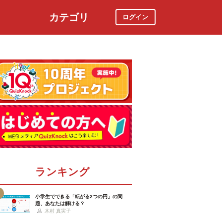
カテゴリ
ログイン
社会
スポーツ
時事ニュース
特集
ランキング
小学生でできる「転がる2つの円」の問
題、あなたは解ける？
木村 真実子