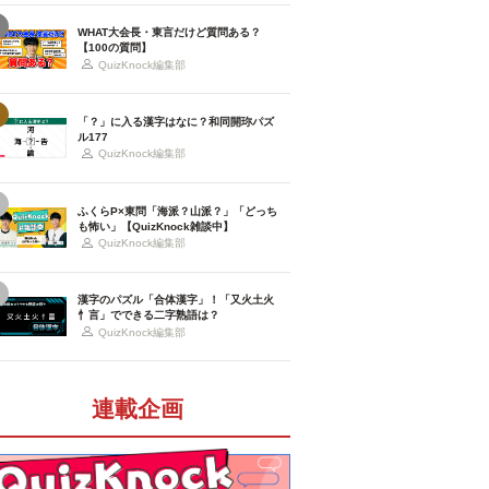
WHAT大会長・東言だけど質問ある？
【100の質問】
QuizKnock編集部
「？」に入る漢字はなに？和同開珎パズ
ル177
QuizKnock編集部
ふくらP×東問「海派？山派？」「どっち
も怖い」【QuizKnock雑談中】
QuizKnock編集部
漢字のパズル「合体漢字」！「又火土火
忄言」でできる二字熟語は？
QuizKnock編集部
連載企画