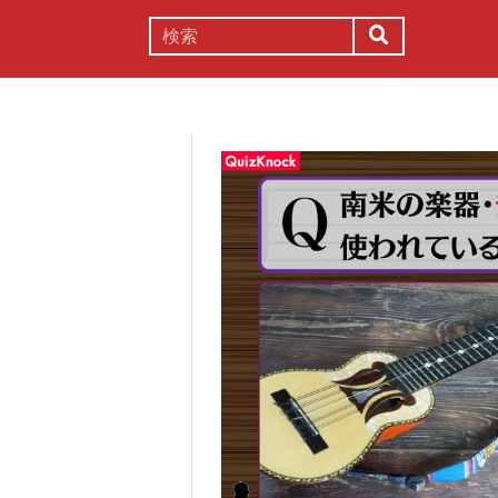
謎解き
コラム
常識
理系