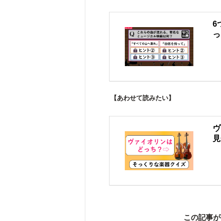
6
っ
【あわせて読みたい】
ヴ
見
この記事が