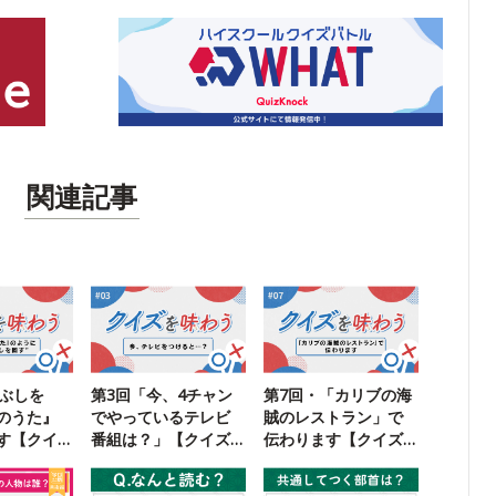
関連記事
こぶしを
第3回「今、4チャン
第7回・「カリブの海
のうた』
でやっているテレビ
賊のレストラン」で
す【クイ
番組は？」【クイズ
伝わります【クイズ
】
を味わう】
を味わう】