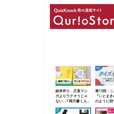
絵本作り、正直マン
第13回・
ガよりラクそうじゃ
『いとまき
ない…？両方書く人に
のように回
聞いちゃう
ズを味わう