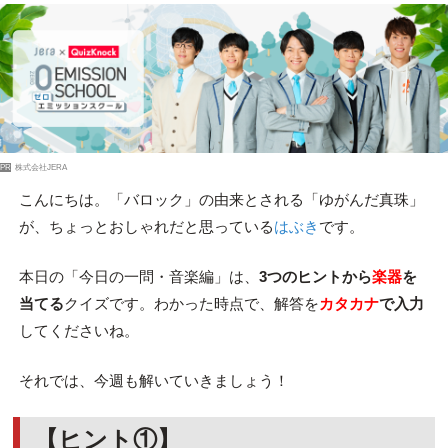
PR
株式会社JERA
こんにちは。「バロック」の由来とされる「ゆがんだ真珠」
が、ちょっとおしゃれだと思っている
はぶき
です。
本日の「今日の一問・音楽編」は、
3つのヒントから
楽器
を
当てる
クイズです。わかった時点で、解答を
カタカナ
で入力
してくださいね。
それでは、今週も解いていきましょう！
【ヒント①】