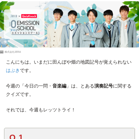
PR
株式会社JERA
こんにちは。いまだに田んぼや畑の地図記号が覚えられない
はぶき
です。
今週の「今日の一問・
音楽編
」は、とある
演奏記号
に関する
クイズです。
それでは、今週もレッツトライ！
Q.1