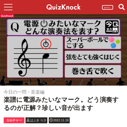
ログイン
今日の一問・音楽編
楽譜に電源みたいなマーク。どう演奏す
るのが正解？珍しい音が出ます
カルチャー
はぶき りさ
2022.11.19