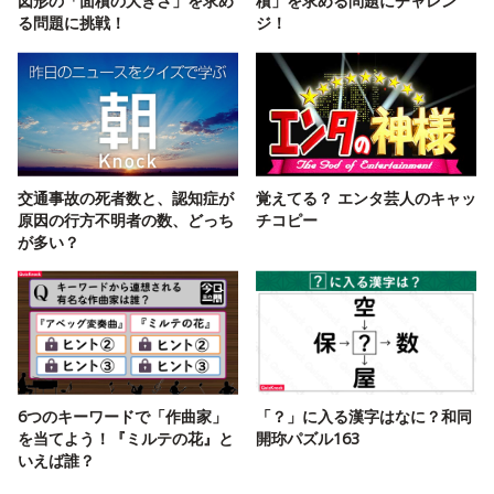
図形の「面積の大きさ」を求め
積」を求める問題にチャレン
る問題に挑戦！
ジ！
交通事故の死者数と、認知症が
覚えてる？ エンタ芸人のキャッ
原因の行方不明者の数、どっち
チコピー
が多い？
6つのキーワードで「作曲家」
「？」に入る漢字はなに？和同
を当てよう！『ミルテの花』と
開珎パズル163
いえば誰？