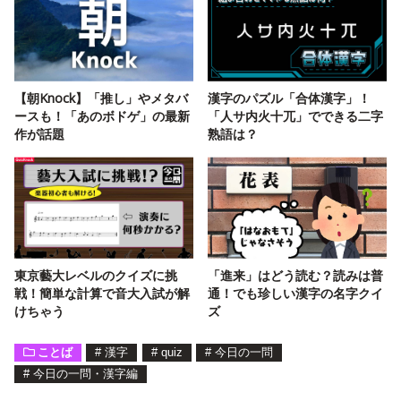
【朝Knock】「推し」やメタバ
漢字のパズル「合体漢字」！
ースも！「あのボドゲ」の最新
「人サ内火十兀」でできる二字
作が話題
熟語は？
東京藝大レベルのクイズに挑
「進来」はどう読む？読みは普
戦！簡単な計算で音大入試が解
通！でも珍しい漢字の名字クイ
けちゃう
ズ
ことば
#
漢字
#
quiz
#
今日の一問
#
今日の一問・漢字編