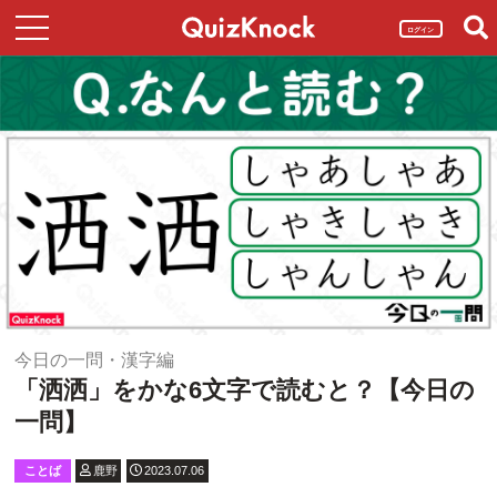
ログイン
今日の一問・漢字編
「洒洒」をかな6文字で読むと？【今日の
一問】
ことば
鹿野
2023.07.06