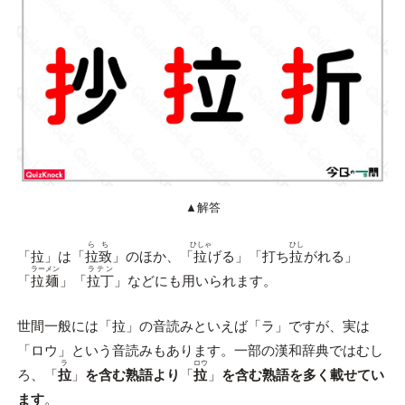
▲解答
らち
ひしゃ
ひし
「拉」は「
拉致
」のほか、「
拉
げる」「打ち
拉
がれる」
ラーメン
ラテン
「
拉麺
」「
拉丁
」などにも用いられます。
世間一般には「拉」の音読みといえば「ラ」ですが、実は
「ロウ」という音読みもあります。一部の漢和辞典ではむし
ラ
ロウ
ろ、「
拉
」
を含む熟語より
「
拉
」
を含む熟語を多く載せてい
ます
。