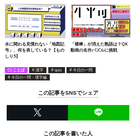
水に関わる見慣れない「地図記
「横棒」が消えた熟語は？QK
号」、何を表している？【もの
動画の名作パズルに挑戦
しり5】
ことば
#
漢字
#
quiz
#
今日の一問
#
今日の一問・漢字編
この記事をSNSでシェア
この記事を書いた人