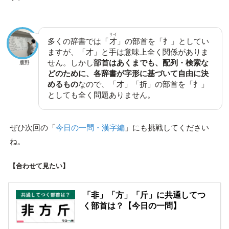
サイ
多くの辞書では「
才
」の部首を「扌」としてい
ますが、「才」と手は意味上全く関係がありま
せん。しかし
部首はあくまでも、配列・検索な
鹿野
どのために、各辞書が字形に基づいて自由に決
めるもの
なので、「才」「折」の部首を「扌」
としても全く問題ありません。
ぜひ次回の「
今日の一問・漢字編
」にも挑戦してください
ね。
【合わせて見たい】
「非」「方」「斤」に共通してつ
く部首は？【今日の一問】