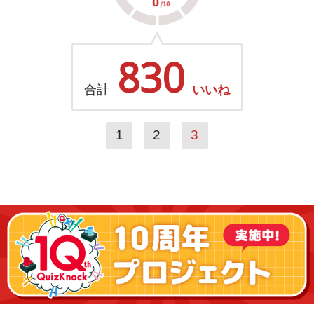
830
合計
いいね
1
2
3