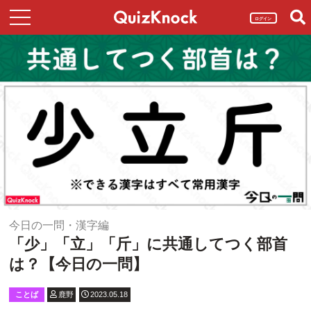
ログイン
今日の一問・漢字編
「少」「立」「斤」に共通してつく部首
は？【今日の一問】
ことば
鹿野
2023.05.18