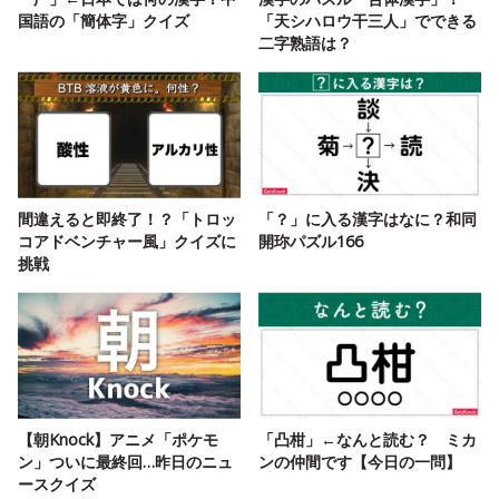
国語の「簡体字」クイズ
「天シハロウ干三人」でできる
二字熟語は？
間違えると即終了！？「トロッ
「？」に入る漢字はなに？和同
コアドベンチャー風」クイズに
開珎パズル166
挑戦
【朝Knock】アニメ「ポケモ
「凸柑」←なんと読む？ ミカ
ン」ついに最終回…昨日のニュ
ンの仲間です【今日の一問】
ースクイズ