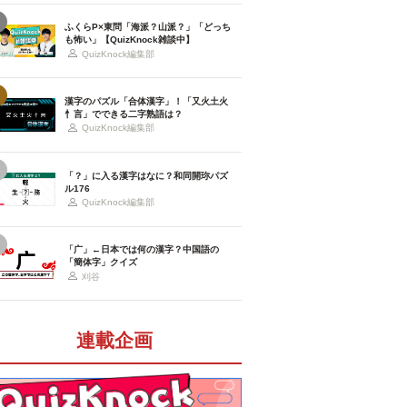
ふくらP×東問「海派？山派？」「どっち
も怖い」【QuizKnock雑談中】
QuizKnock編集部
漢字のパズル「合体漢字」！「又火土火
忄言」でできる二字熟語は？
QuizKnock編集部
「？」に入る漢字はなに？和同開珎パズ
ル176
QuizKnock編集部
「广」←日本では何の漢字？中国語の
「簡体字」クイズ
刈谷
連載企画