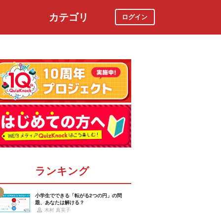
カテゴリ
ログイン
社会
スポーツ
時事ニュース
特集
ランキング
小学生でできる「転がる2つの円」の問
題、あなたは解ける？
木村 真実子