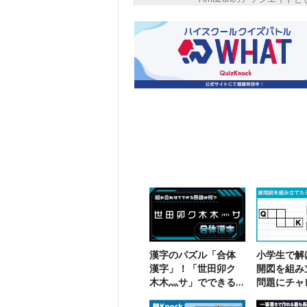
漢字のパズル「合体
小学生で解
漢字」！「世田卯ク
開図を組み
木木灬サ」でできる
問題にチャ
三字熟語は？