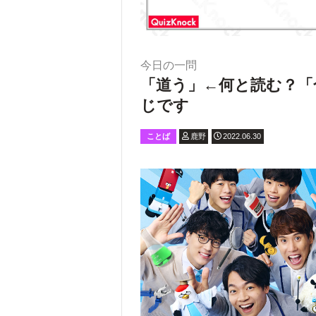
今日の一問
「道う」←何と読む？「
じです
ことば
鹿野
2022.06.30