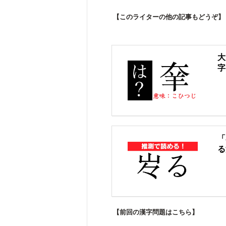
【このライターの他の記事もどうぞ】
大
字
「
る
【前回の漢字問題はこちら】