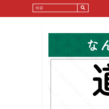
謎解き
コラム
常識
理系