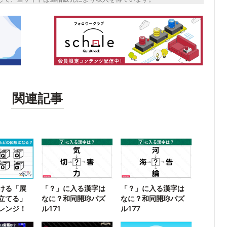
関連記事
ける「展
「？」に入る漢字は
「？」に入る漢字は
立てる」
なに？和同開珎パズ
なに？和同開珎パズ
レンジ！
ル171
ル177