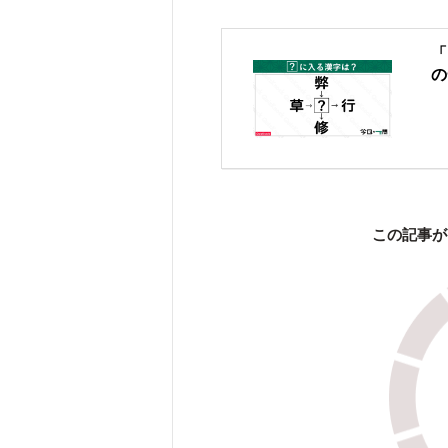
「
の
この記事が