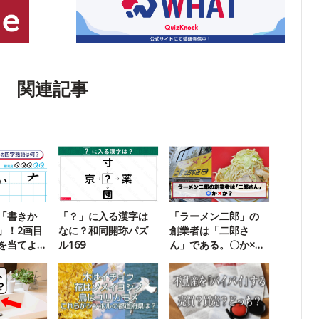
関連記事
「書きか
「？」に入る漢字は
「ラーメン二郎」の
」！2画目
なに？和同開珎パズ
創業者は「二郎さ
を当てよ
ル169
ん」である。〇か×
か？