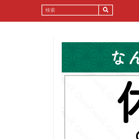
謎解き
コラム
常識
理系