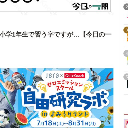
2
3
小学1年生で習う字ですが…【今日の一
4
5