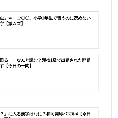
虫」＝「む〇〇」小学1年生で習うのに読めない
字【激ムズ】
田る」←なんと読む？漢検1級で出題された問題
す【今日の一問】
？」に入る漢字はなに？和同開珎パズル4【今日