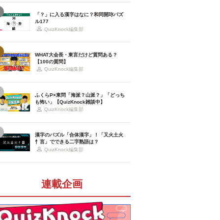
「？」に入る漢字はなに？和同開珎パズ
ル177
QuizKnock編集部
WHAT大会長・東言だけど質問ある？
【100の質問】
QuizKnock編集部
ふくらP×東問「海派？山派？」「どっち
も怖い」【QuizKnock雑談中】
QuizKnock編集部
漢字のパズル「合体漢字」！「又火土火
忄言」でできる二字熟語は？
QuizKnock編集部
連載企画