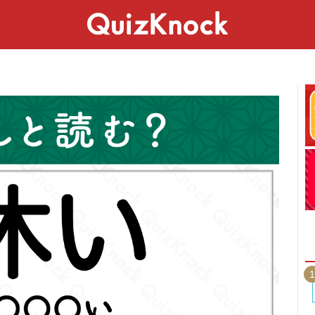
スペシャル
ライフ
ことば
カルチャー
1