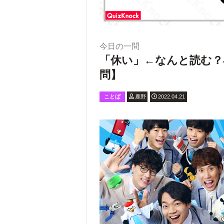
今日の一問
「休い」←なんと読む？
問】
ことば
鹿野
2022.04.21