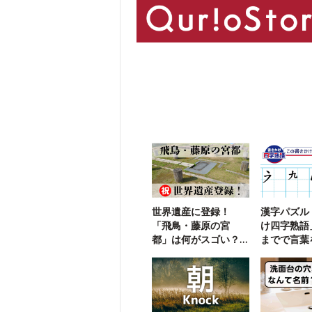
世界遺産に登録！
漢字パズル
「飛鳥・藤原の宮
け四字熟語
都」は何がスゴい？
までで言葉
【クイズでわかる】
う【106】