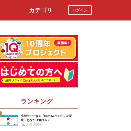
カテゴリ
ログイン
社会
スポーツ
時事ニュース
特集
ランキング
小学生でできる「転がる2つの円」の問
題、あなたは解ける？
木村 真実子