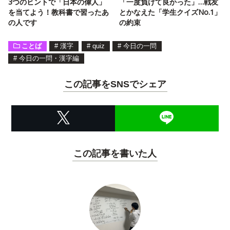
3つのヒントで「日本の偉人」
「一度負けて良かった」…戦友
を当てよう！教科書で習ったあ
とかなえた「学生クイズNo.1」
の人です
の約束
ことば
#
漢字
#
quiz
#
今日の一問
#
今日の一問・漢字編
この記事をSNSでシェア
この記事を書いた人