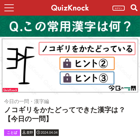
ログイン
今日の一問・漢字編
ノコギリをかたどってできた漢字は？
【今日の一問】
ことば
鹿野
2024.04.04