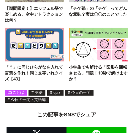
【期間限定！】エッフェル塔で
「チゲ鍋」の「チゲ」ってどん
楽しめる、空中アトラクション
な意味？実は〇〇のことでした
は何？
「？」に同じひらがなを入れて
小学生でも解ける「図形を回転
言葉を作れ！同じ文字いれクイ
させる」問題！10秒で解けます
ズ【49】
か？
ことば
#
英語
#
quiz
#
今日の一問
#
今日の一問・英語編
この記事をSNSでシェア