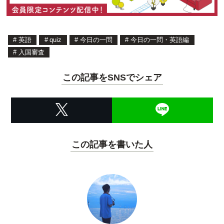
#
英語
#
quiz
#
今日の一問
#
今日の一問・英語編
#
入国審査
この記事をSNSでシェア
この記事を書いた人