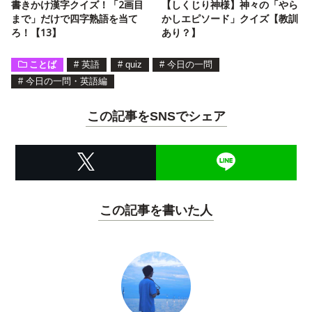
書きかけ漢字クイズ！「2画目
【しくじり神様】神々の「やら
まで」だけで四字熟語を当て
かしエピソード」クイズ【教訓
ろ！【13】
あり？】
ことば
#
英語
#
quiz
#
今日の一問
#
今日の一問・英語編
この記事をSNSでシェア
この記事を書いた人