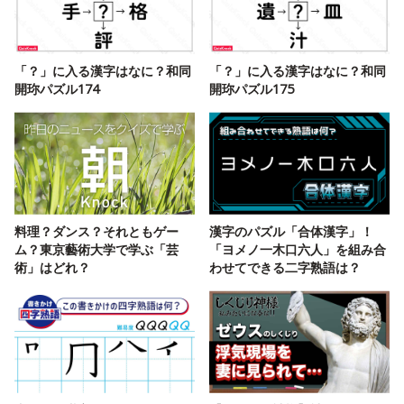
「？」に入る漢字はなに？和同
「？」に入る漢字はなに？和同
開珎パズル174
開珎パズル175
料理？ダンス？それともゲー
漢字のパズル「合体漢字」！
ム？東京藝術大学で学ぶ「芸
「ヨメノ一木口六人」を組み合
術」はどれ？
わせてできる二字熟語は？