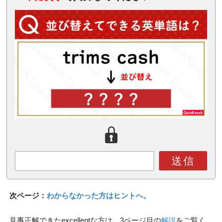
送信
次ページ：
わからなかった方はヒントへ。
見事正解できたexcellentな方は、3ページ目の
解説
をご覧く