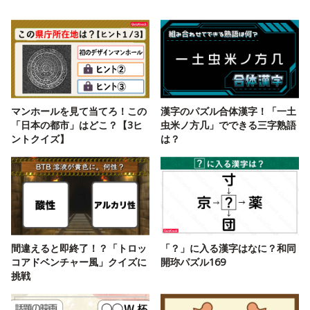
マンホールを見て当てろ！この
漢字のパズル合体漢字！「一土
「日本の都市」はどこ？【3ヒ
虫米ノ方几」でできる三字熟語
ントクイズ】
は？
間違えると即終了！？「トロッ
「？」に入る漢字はなに？和同
コアドベンチャー風」クイズに
開珎パズル169
挑戦