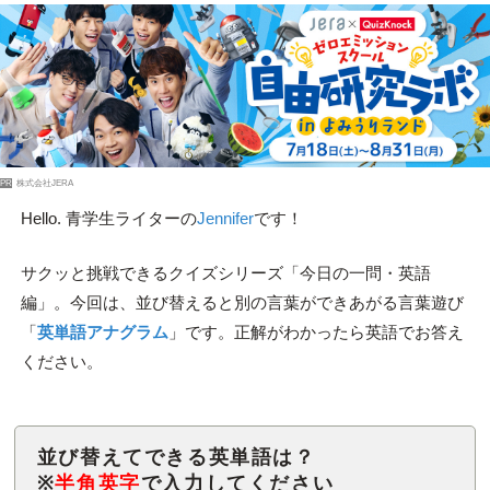
PR
株式会社JERA
Hello. 青学生ライターの
Jennifer
です！
サクッと挑戦できるクイズシリーズ「今日の一問・英語
編」。今回は、並び替えると別の言葉ができあがる言葉遊び
「
英単語アナグラム
」です。正解がわかったら英語でお答え
ください。
並び替えてできる英単語は？
※
半角英字
で入力してください