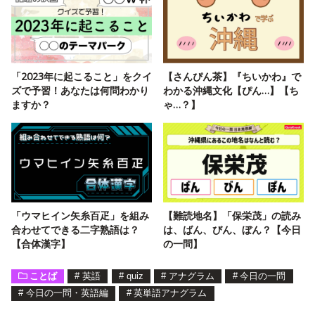
「2023年に起こること」をクイ
【さんぴん茶】『ちいかわ』で
ズで予習！あなたは何問わかり
わかる沖縄文化【ぴん…】【ち
ますか？
ゃ…？】
「ウマヒイン矢糸百疋」を組み
【難読地名】「保栄茂」の読み
合わせてできる二字熟語は？
は、ばん、びん、ぼん？【今日
【合体漢字】
の一問】
ことば
#
英語
#
quiz
#
アナグラム
#
今日の一問
#
今日の一問・英語編
#
英単語アナグラム