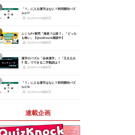
「？」に入る漢字はなに？和同開珎パズ
ル177
QuizKnock編集部
ふくらP×東問「海派？山派？」「どっち
も怖い」【QuizKnock雑談中】
QuizKnock編集部
漢字のパズル「合体漢字」！「又火土火
忄言」でできる二字熟語は？
QuizKnock編集部
「？」に入る漢字はなに？和同開珎パズ
ル176
QuizKnock編集部
連載企画