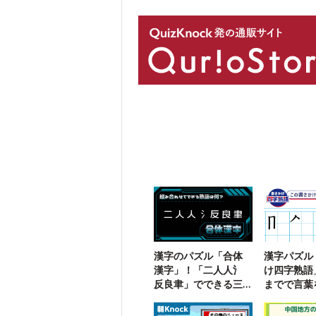
漢字のパズル「合体
漢字パズル
漢字」！「二人人氵
け四字熟語
反良聿」でできる三
までで言葉
字熟語は？
う【109】