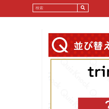
謎解き
コラム
常識
理系