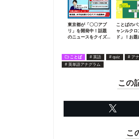
東京都が「〇〇アプ
ことばのパ
リ」を開発中！話題
ャンルクロ
のニュースをクイズ
ド」！お題
でチェック
言葉を入れ
【13】
ことば
#
英語
#
quiz
#
ア
#
英単語アナグラム
この
こ