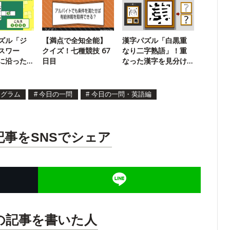
ズル「ジ
【満点で全知全能】
漢字パズル「白黒重
スワー
クイズ！七種競技 67
なり二字熟語」！重
に沿った
日目
なった漢字を見分け
よう
よう【27】
ナグラム
#
今日の一問
#
今日の一問・英語編
記事をSNSでシェア
の記事を書いた人