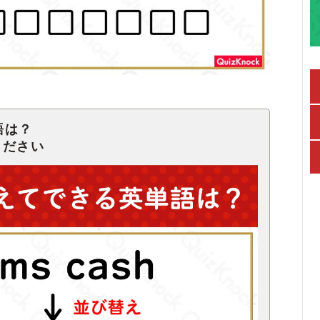
語は？
ください