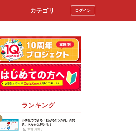
カテゴリ
ログイン
社会
スポーツ
時事ニュース
特集
ランキング
小学生でできる「転がる2つの円」の問
題、あなたは解ける？
木村 真実子