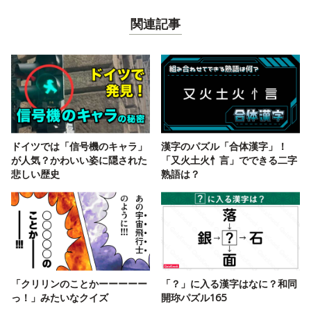
関連記事
ドイツでは「信号機のキャラ」
漢字のパズル「合体漢字」！
が人気？かわいい姿に隠された
「又火土火忄言」でできる二字
悲しい歴史
熟語は？
「クリリンのことかーーーーー
「？」に入る漢字はなに？和同
っ！」みたいなクイズ
開珎パズル165