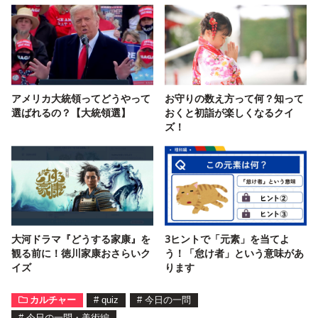
アメリカ大統領ってどうやって
お守りの数え方って何？知って
選ばれるの？【大統領選】
おくと初詣が楽しくなるクイ
ズ！
大河ドラマ『どうする家康』を
3ヒントで「元素」を当てよ
観る前に！徳川家康おさらいク
う！「怠け者」という意味があ
イズ
ります
カルチャー
#
quiz
#
今日の一問
#
今日の一問・美術編