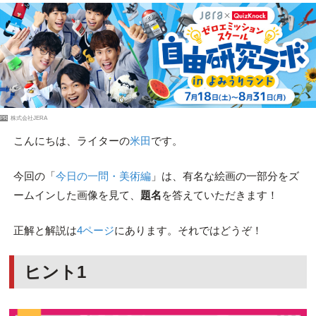
PR
株式会社JERA
こんにちは、ライターの
米田
です。
今回の「
今日の一問・美術編
」は、有名な絵画の一部分をズ
ームインした画像を見て、
題名
を答えていただきます！
正解と解説は
4ページ
にあります。それではどうぞ！
ヒント1