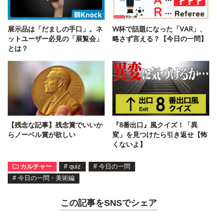
展示品は「だましの手口」。ネ
W杯で話題になった「VAR」、
ットユーザー必見の「展覧会」
略さず言える？【今日の一問】
とは？
【残念な記事】残念賞でいいか
『8番出口』風クイズ！「異
らノーベル賞が欲しい
変」を見つけたら引き返せ【怖
くないよ】
カルチャー
#
quiz
#
今日の一問
#
今日の一問・美術編
この記事をSNSでシェア