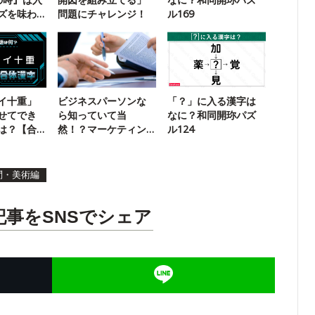
ズを味わ
問題にチャレンジ！
ル169
イ十重」
ビジネスパーソンな
「？」に入る漢字は
せてでき
ら知っていて当
なに？和同開珎パズ
は？【合
然！？マーケティン
ル124
グ用語クイズ
問・美術編
記事をSNSでシェア