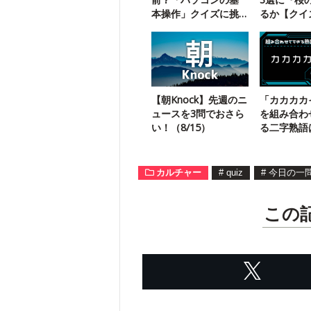
本操作」クイズに挑
るか【クイ
戦！
う】
【朝Knock】先週のニ
「カカカカ
ュースを3問でおさら
を組み合わ
い！（8/15）
る二字熟語
体漢字】
カルチャー
#
quiz
#
今日の一
この