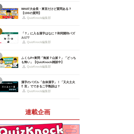
WHAT大会長・東言だけど質問ある？
【100の質問】
QuizKnock編集部
「？」に入る漢字はなに？和同開珎パズ
ル177
QuizKnock編集部
ふくらP×東問「海派？山派？」「どっち
も怖い」【QuizKnock雑談中】
QuizKnock編集部
漢字のパズル「合体漢字」！「又火土火
忄言」でできる二字熟語は？
QuizKnock編集部
連載企画