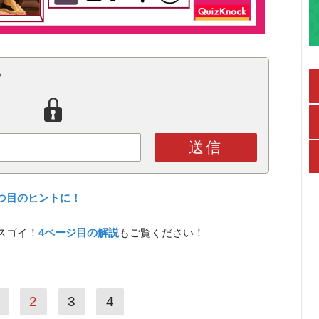
？
送信
つ目のヒントに！
スゴイ！
4ページ目の解説
もご覧ください！
2
3
4