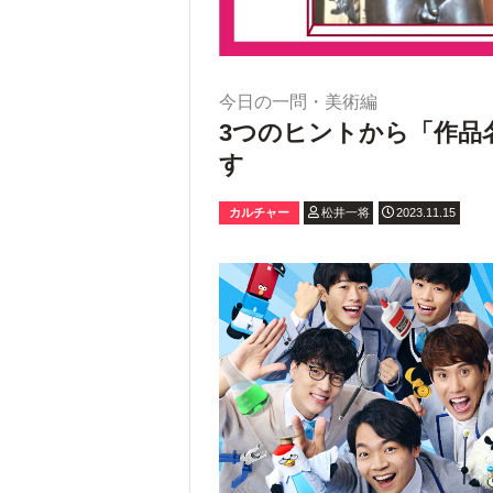
今日の一問・美術編
3つのヒントから「作品
す
カルチャー
松井一将
2023.11.15