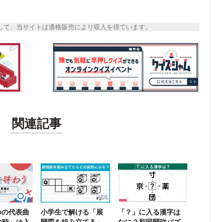
トとして、当サイトは適格販売により収入を得ています。
関連記事
koの代表曲
小学生で解ける「展
「？」に入る漢字は
の時』は入
開図を組み立てる」
なに？和同開珎パズ