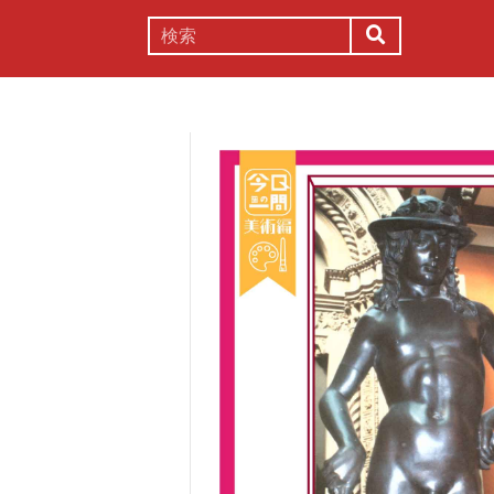
謎解き
コラム
常識
理系