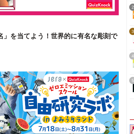
2
3
名」を当てよう！世界的に有名な彫刻で
4
5