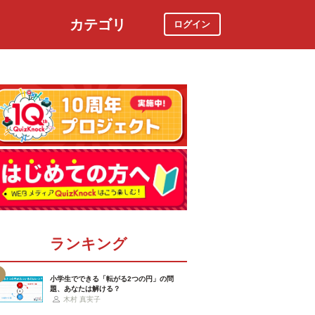
カテゴリ
ログイン
社会
スポーツ
時事ニュース
特集
ランキング
小学生でできる「転がる2つの円」の問
題、あなたは解ける？
木村 真実子