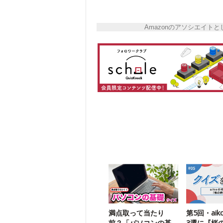
Amazonのアソシエイ
満点取って当たり
第5回・ai
前？「パソコンの基
3選に『桜