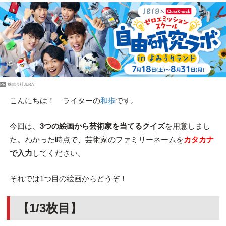
PR
株式会社JERA
こんにちは！ ライターの
和歩
です。
今回は、
3つの絵画から芸術家を当てるクイズ
を用意しまし
た。わかった時点で、芸術家のファミリーネームを
カタカナ
で入力
してください。
それでは1つ目の絵画からどうぞ！
【1/3枚目】