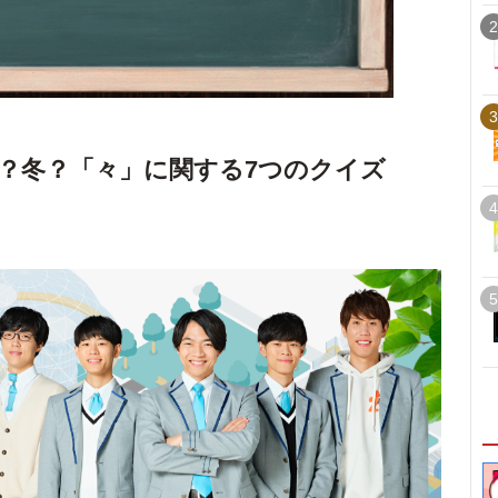
2
3
？冬？「々」に関する7つのクイズ
4
5