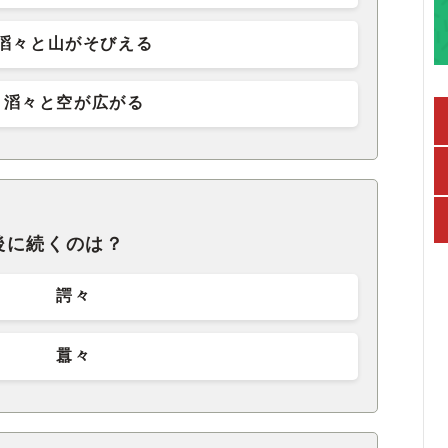
滔々と山がそびえる
滔々と空が広がる
後に続くのは？
諤々
囂々