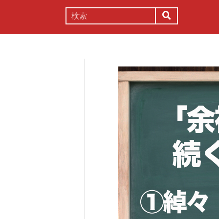
謎解き
コラム
常識
理系