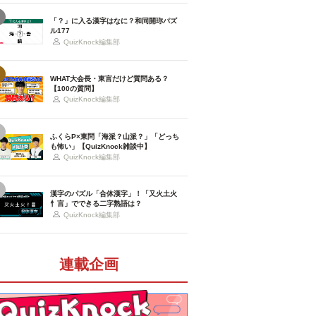
「？」に入る漢字はなに？和同開珎パズ
ル177
QuizKnock編集部
WHAT大会長・東言だけど質問ある？
【100の質問】
QuizKnock編集部
ふくらP×東問「海派？山派？」「どっち
も怖い」【QuizKnock雑談中】
QuizKnock編集部
漢字のパズル「合体漢字」！「又火土火
忄言」でできる二字熟語は？
QuizKnock編集部
連載企画