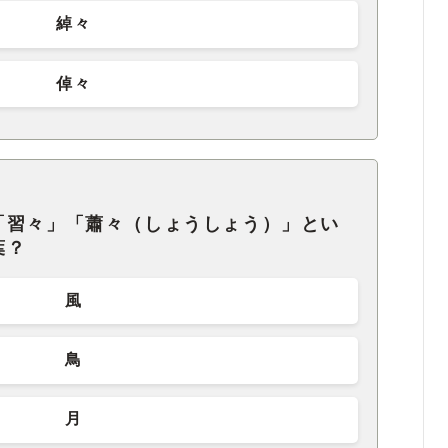
綽々
倬々
「習々」「蕭々（しょうしょう）」とい
葉？
風
鳥
月