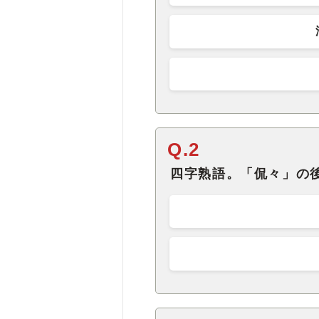
Q.2
四字熟語。「侃々」の