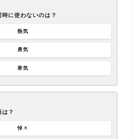
同時に使わないのは？
熱気
勇気
寒気
語は？
悼々