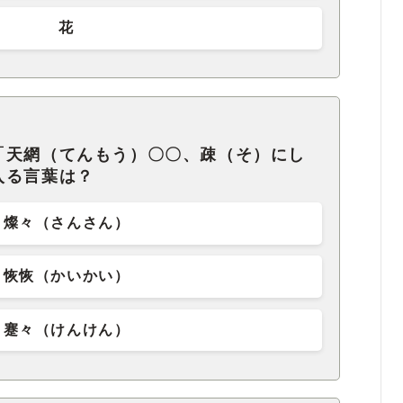
花
「天網（てんもう）〇〇、疎（そ）にし
入る言葉は？
燦々（さんさん）
恢恢（かいかい）
蹇々（けんけん）