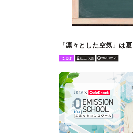
「凛々とした空気」は夏
ことば
山上 大喜
2020.02.25