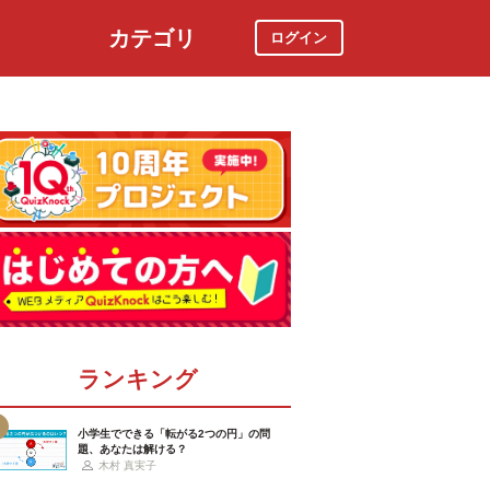
カテゴリ
ログイン
社会
スポーツ
時事ニュース
特集
ランキング
小学生でできる「転がる2つの円」の問
題、あなたは解ける？
木村 真実子