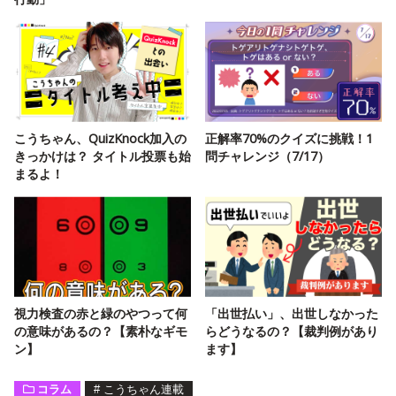
こうちゃん、QuizKnock加入の
正解率70%のクイズに挑戦！1
きっかけは？ タイトル投票も始
問チャレンジ（7/17）
まるよ！
視力検査の赤と緑のやつって何
「出世払い」、出世しなかった
の意味があるの？【素朴なギモ
らどうなるの？【裁判例があり
ン】
ます】
コラム
#
こうちゃん連載