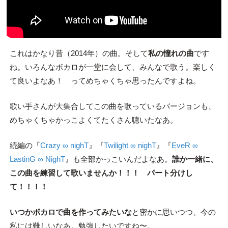
これはかなり昔（2014年）の曲。そして
私の憧れの曲
です
ね。いろんなボカロが一堂に会して、みんなで歌う。楽しく
て良いよなあ！ ってめちゃくちゃ思ったんですよね。
歌い手さんが大集合してこの曲を歌っているバージョンも、
めちゃくちゃかっこよくてたくさん聴いたなあ。
続編の『
Crazy ∞ nighT
』『
Twilight ∞ nighT
』『
EveR ∞
LastinG ∞ NighT
』も全部かっこいんだよなあ。
誰か一緒に、
この曲を練習して歌いませんか！！！ パート分けし
て！！！！
いつかボカロで曲を作ってみたいな
と密かに思いつつ、今の
私には難しいなあ。勉強したいですね〜。