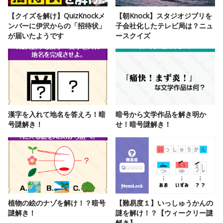
【クイズを解け】QuizKnockメ
【朝Knock】スタジオジブリを
ンバーに伊沢からの「招待状」
子会社化したテレビ局は？ニュ
が届いたようです
ースクイズ
漢字を入れて地名を答えろ！暗
暗号から文学作品を解き明か
号謎解き！
せ！暗号謎解き！
植物の絵のナゾを解け！？暗号
【難易度１】いっしゅうかんの
謎解き！
謎を解け！？【ウィークリー謎
解き】