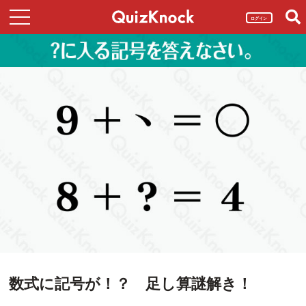
ログイン
数式に記号が！？ 足し算謎解き！