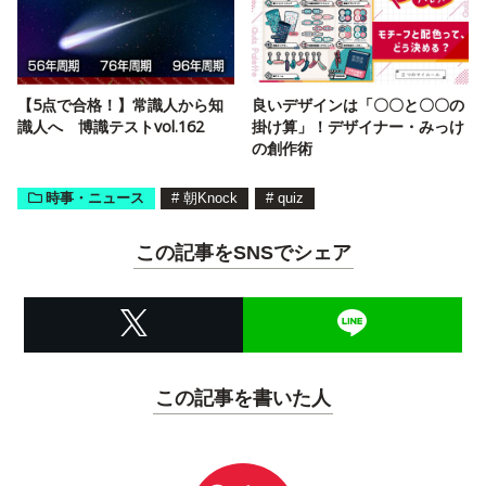
【5点で合格！】常識人から知
良いデザインは「〇〇と〇〇の
識人へ 博識テストvol.162
掛け算」！デザイナー・みっけ
の創作術
時事・ニュース
#
朝Knock
#
quiz
この記事をSNSでシェア
この記事を書いた人