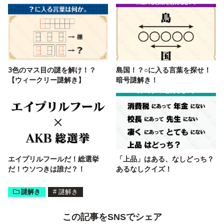
3色のマス目の謎を解け！？
島国！？○に入る言葉を探せ！
【ウィークリー謎解き】
暗号謎解き！
エイプリルフールだ！総選挙
「上品」はある、なしどっち？
だ！ウソつきは誰だ？！
あるなしクイズ！
謎解き
#
謎解き
この記事をSNSでシェア