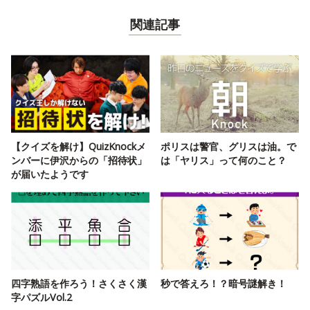
関連記事
【クイズを解け】QuizKnockメ
ポリスは警官、グリスは油。で
ンバーに伊沢からの「招待状」
は「ヤリス」って何のこと？
が届いたようです
四字熟語を作ろう！さくさく漢
秒で答えろ！？暗号謎解き！
字パズルVol.2