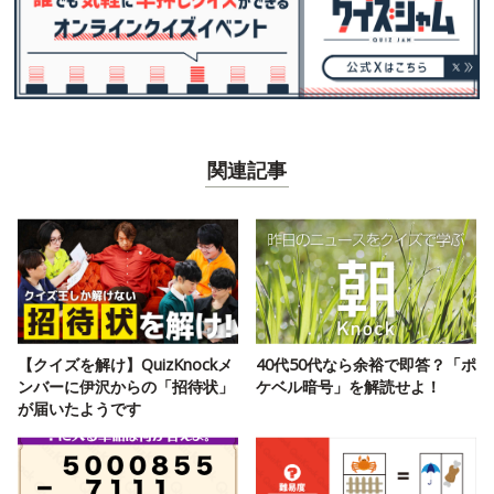
関連記事
【クイズを解け】QuizKnockメ
40代50代なら余裕で即答？「ポ
ンバーに伊沢からの「招待状」
ケベル暗号」を解読せよ！
が届いたようです