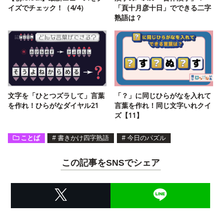
イズでチェック！（4/4）
「頁十月彦十日」でできる二字
熟語は？
文字を「ひとつズラして」言葉
「？」に同じひらがなを入れて
を作れ！ひらがなダイヤル21
言葉を作れ！同じ文字いれクイ
ズ【11】
ことば
#
書きかけ四字熟語
#
今日のパズル
この記事をSNSでシェア