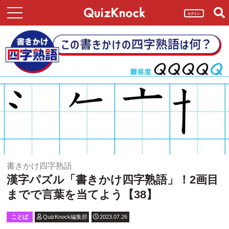
ログイン
書きかけ四字熟語
漢字パズル「書きかけ四字熟語」！2画目
までで言葉を当てよう【38】
ことば
QuizKnock編集部
2023.07.26