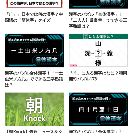
「广」←日本では何の漢字？中
漢字のパズル「合体漢字」！
国語の「簡体字」クイズ
「二人人氵反良聿」でできる三
字熟語は？
漢字のパズル合体漢字！「一土
「？」に入る漢字はなに？和同
虫米ノ方几」でできる三字熟語
開珎パズル173
は？
【朝Knock】最新ニュースをク
漢字のパズル「合体漢字」！