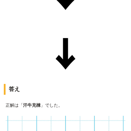
答え
正解は「
汗牛充棟
」でした。