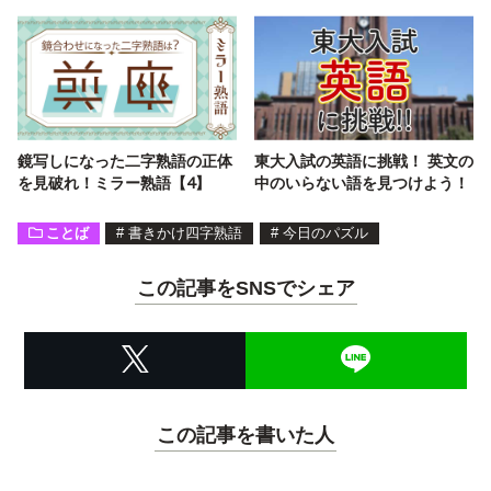
鏡写しになった二字熟語の正体
東大入試の英語に挑戦！ 英文の
を見破れ！ミラー熟語【4】
中のいらない語を見つけよう！
ことば
#
書きかけ四字熟語
#
今日のパズル
この記事をSNSでシェア
この記事を書いた人