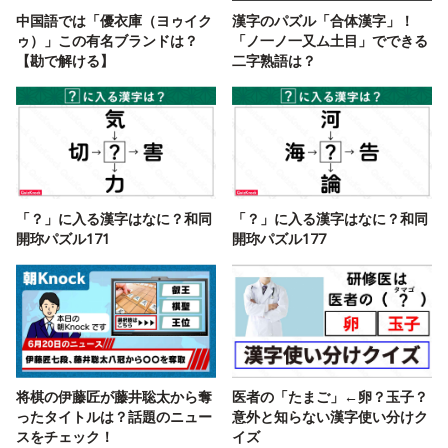
中国語では「優衣庫（ヨゥイク
漢字のパズル「合体漢字」！
ゥ）」この有名ブランドは？
「ノ一ノ一又ム土目」でできる
【勘で解ける】
二字熟語は？
「？」に入る漢字はなに？和同
「？」に入る漢字はなに？和同
開珎パズル171
開珎パズル177
将棋の伊藤匠が藤井聡太から奪
医者の「たまご」←卵？玉子？
ったタイトルは？話題のニュー
意外と知らない漢字使い分けク
スをチェック！
イズ