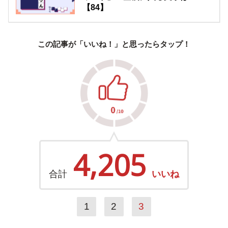
【84】
この記事が「いいね！」と思ったらタップ！
4,205
合計
いいね
1
2
3