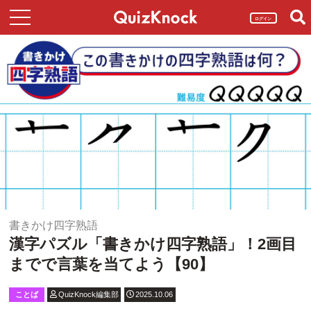
ログイン
書きかけ四字熟語
漢字パズル「書きかけ四字熟語」！2画目
までで言葉を当てよう【90】
ことば
QuizKnock編集部
2025.10.06