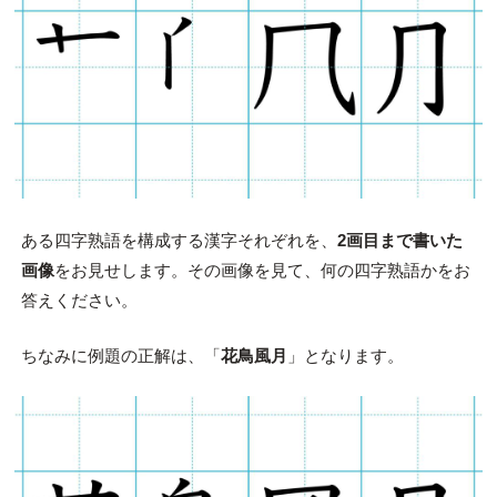
ある四字熟語を構成する漢字それぞれを、
2画目まで書いた
画像
をお見せします。その画像を見て、何の四字熟語かをお
答えください。
ちなみに例題の正解は、「
花鳥風月
」となります。