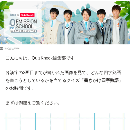
PR
株式会社JERA
こんにちは、QuizKnock編集部です。
各漢字の2画目までが書かれた画像を見て、どんな四字熟語
を書こうとしているかを当てるクイズ「
書きかけ四字熟語
」
のお時間です。
まずは例題をご覧ください。