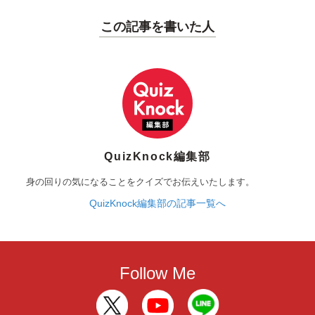
この記事を書いた人
QuizKnock編集部
身の回りの気になることをクイズでお伝えいたします。
QuizKnock編集部の記事一覧へ
Follow Me