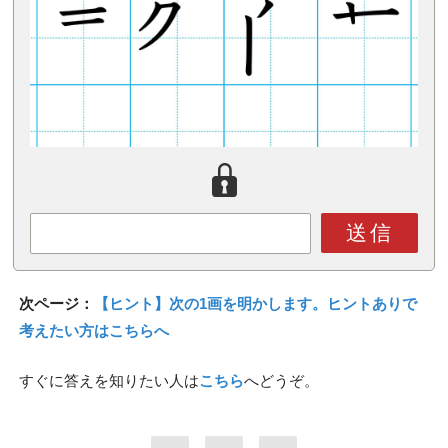
送信
次ページ：
【ヒント】次の1画を明かします。ヒントありで
考えたい方はこちらへ
すぐに答えを知りたい人は
こちら
へどうぞ。