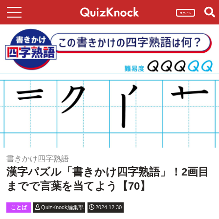
ログイン
書きかけ四字熟語
漢字パズル「書きかけ四字熟語」！2画目
までで言葉を当てよう【70】
ことば
QuizKnock編集部
2024.12.30