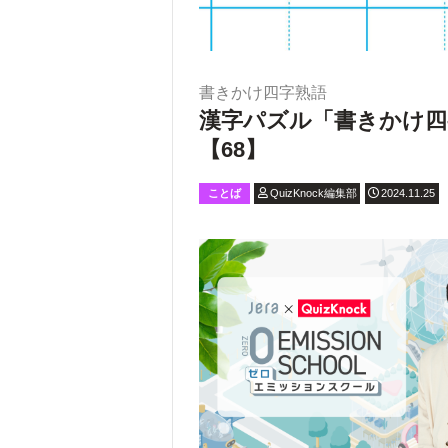
書きかけ四字熟語
漢字パズル「書きかけ四
【68】
ことば
QuizKnock編集部
2024.11.25