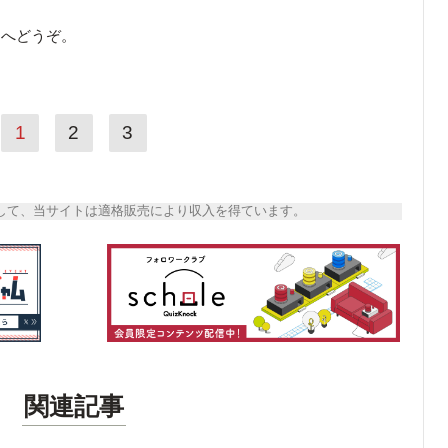
ら
へどうぞ。
1
2
3
トとして、当サイトは適格販売により収入を得ています。
関連記事