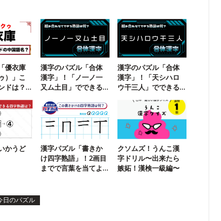
「優衣庫
漢字のパズル「合体
漢字のパズル「合体
ゥ）」こ
漢字」！「ノ一ノ一
漢字」！「天シハロ
ンドは？
又ム土目」でできる
ウ干三人」でできる
る】
二字熟語は？
二字熟語は？
いかうど
漢字パズル「書きか
クソムズ！うんこ漢
け四字熟語」！2画目
字ドリル〜出来たら
までで言葉を当てよ
嫉妬！漢検一級編〜
う【81】
今日のパズル