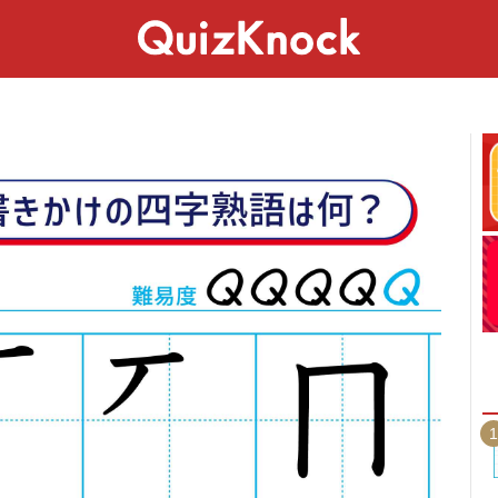
スペシャル
ライフ
ことば
カルチャー
1