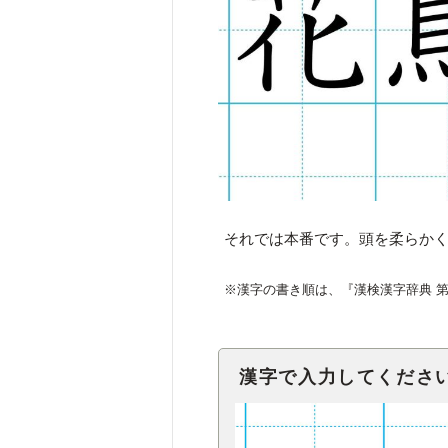
それでは本番です。頭を柔らか
※漢字の書き順は、『漢検漢字辞典 
漢字で入力してくださ