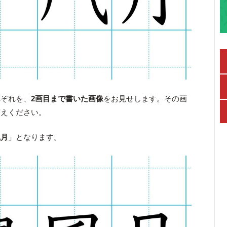
れぞれを、
2画目まで書いた画像
をお見せします。その画
答えください。
風月
」となります。