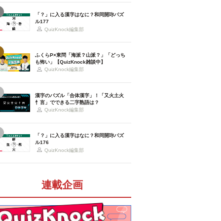
「？」に入る漢字はなに？和同開珎パズ
ル177
QuizKnock編集部
ふくらP×東問「海派？山派？」「どっち
も怖い」【QuizKnock雑談中】
QuizKnock編集部
漢字のパズル「合体漢字」！「又火土火
忄言」でできる二字熟語は？
QuizKnock編集部
「？」に入る漢字はなに？和同開珎パズ
ル176
QuizKnock編集部
連載企画