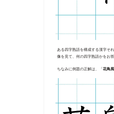
ある四字熟語を構成する漢字そ
像を見て、何の四字熟語かをお
ちなみに例題の正解は、「
花鳥