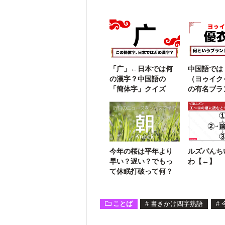
「广」←日本では何
中国語では
の漢字？中国語の
（ヨゥイク
「簡体字」クイズ
の有名ブラ
【勘で解け
今年の桜は平年より
ルズパんち
早い？遅い？でもっ
わ【←】
て休眠打破って何？
ことば
#
書きかけ四字熟語
#