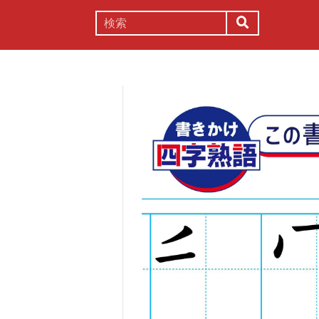
謎解き
コラム
常識
理系