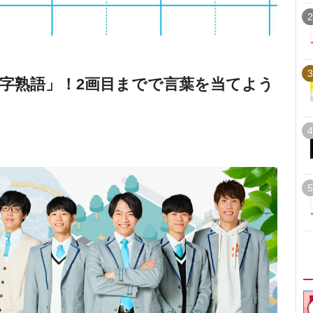
2
3
字熟語」！2画目までで言葉を当てよう
4
5