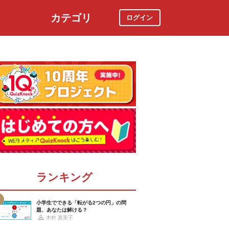
カテゴリ
ログイン
社会
スポーツ
時事ニュース
特集
ランキング
小学生でできる「転がる2つの円」の問
題、あなたは解ける？
木村 真実子