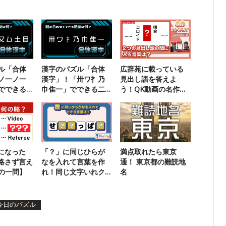
ル「合体
漢字のパズル「合体
広辞苑に載っている
ノ一ノ一
漢字」！「卅ワ扌乃
見出し語を答えよ
でできる
巾隹一」でできる二
う！QK動画の名作ク
？
字熟語は？
イズに挑戦
になった
「？」に同じひらが
満点取れたら東京
、略さず言え
なを入れて言葉を作
通！ 東京都の難読地
の一問】
れ！同じ文字いれク
名
イズ【12】
今日のパズル