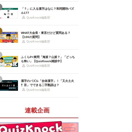
「？」に入る漢字はなに？和同開珎パズ
ル177
QuizKnock編集部
WHAT大会長・東言だけど質問ある？
【100の質問】
QuizKnock編集部
ふくらP×東問「海派？山派？」「どっち
も怖い」【QuizKnock雑談中】
QuizKnock編集部
漢字のパズル「合体漢字」！「又火土火
忄言」でできる二字熟語は？
QuizKnock編集部
連載企画