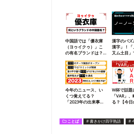
中国語では「優衣庫
漢字のパズ
（ヨゥイクゥ）」こ
漢字」！「
の有名ブランドは？
又ム土目」
【勘で解ける】
二字熟語は
今年のニュース、い
W杯で話題
くつ覚えてる？
「VAR」
「2023年の出来事」
る？【今日
振り返りクイズ
ことば
#
書きかけ四字熟語
#