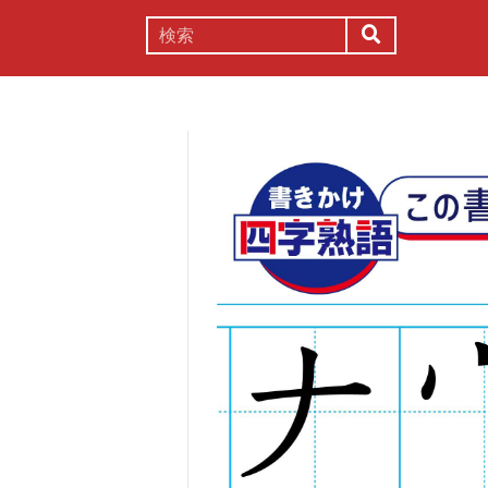
謎解き
コラム
常識
理系