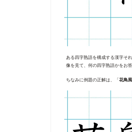
ある四字熟語を構成する漢字そ
像を見て、何の四字熟語かをお
ちなみに例題の正解は、「
花鳥