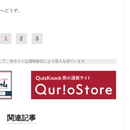
ら
へどうぞ。
1
2
3
トとして、当サイトは適格販売により収入を得ています。
関連記事