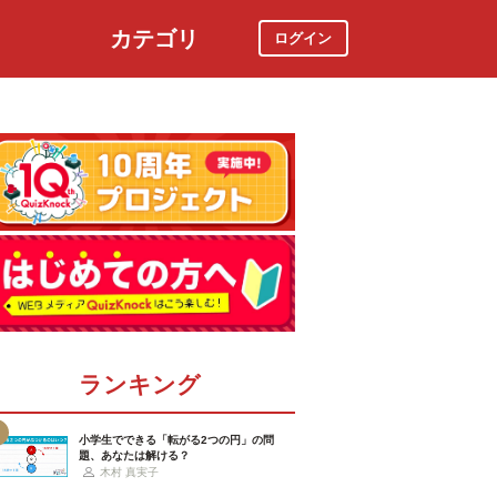
カテゴリ
ログイン
社会
スポーツ
時事ニュース
特集
ランキング
小学生でできる「転がる2つの円」の問
題、あなたは解ける？
木村 真実子