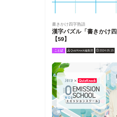
書きかけ四字熟語
漢字パズル「書きかけ四
【59】
ことば
QuizKnock編集部
2024.05.15