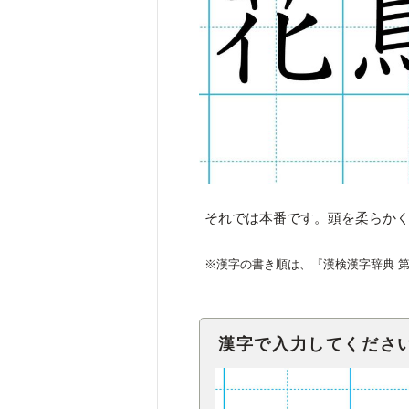
それでは本番です。頭を柔らか
※漢字の書き順は、『漢検漢字辞典 
漢字で入力してくださ