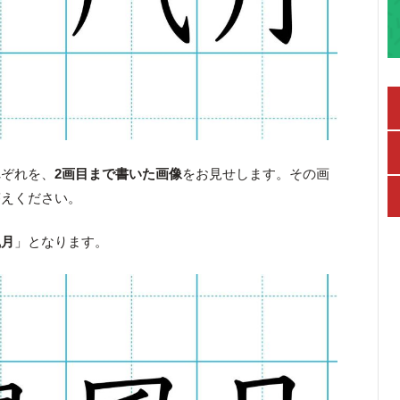
れぞれを、
2画目まで書いた画像
をお見せします。その画
答えください。
風月
」となります。