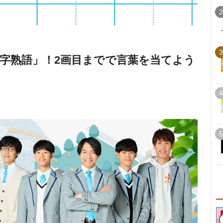
2
3
字熟語」！2画目までで言葉を当てよう
4
5