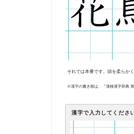
それでは本番です。頭を柔らか
※漢字の書き順は、『漢検漢字辞典 
漢字で入力してくださ