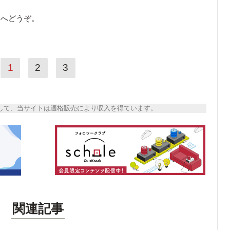
ら
へどうぞ。
1
2
3
トとして、当サイトは適格販売により収入を得ています。
関連記事