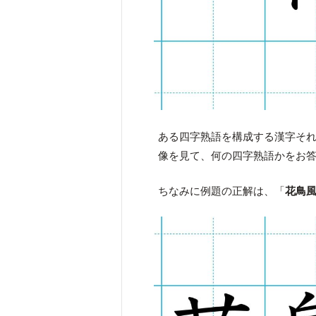
ある四字熟語を構成する漢字そ
像を見て、何の四字熟語かをお
ちなみに例題の正解は、「
花鳥