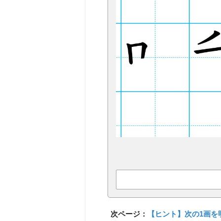
次ページ：
【ヒント】次の1画を