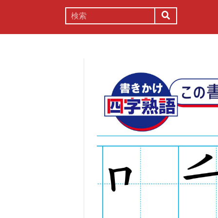
謎解き
コラム
常識
理系