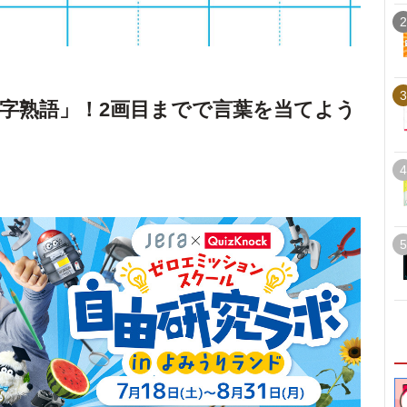
2
3
字熟語」！2画目までで言葉を当てよう
4
5