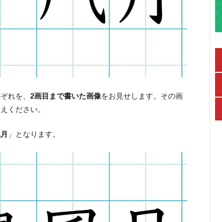
れぞれを、
2画目まで書いた画像
をお見せします。その画
答えください。
風月
」となります。