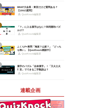
WHAT大会長・東言だけど質問ある？
【100の質問】
QuizKnock編集部
「？」に入る漢字はなに？和同開珎パズ
ル177
QuizKnock編集部
ふくらP×東問「海派？山派？」「どっち
も怖い」【QuizKnock雑談中】
QuizKnock編集部
漢字のパズル「合体漢字」！「又火土火
忄言」でできる二字熟語は？
QuizKnock編集部
連載企画