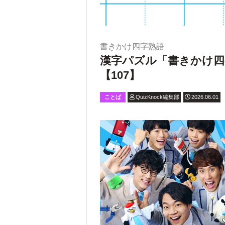
書きかけ四字熟語
漢字パズル「書きかけ四
【107】
ことば
QuizKnock編集部
2026.06.01