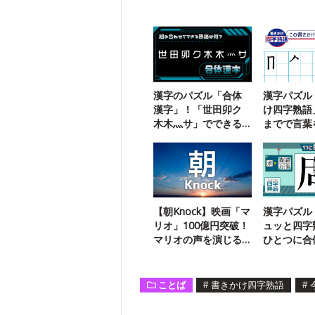
漢字のパズル「合体
漢字パズル
漢字」！「世田卯ク
け四字熟語
木木灬サ」でできる
までで言葉
三字熟語は？
う【109】
【朝Knock】映画「マ
漢字パズル
リオ」100億円突破！
ュッと四字
マリオの声を演じる
ひとつに合
声優は？
葉は？【58
ことば
#
書きかけ四字熟語
#