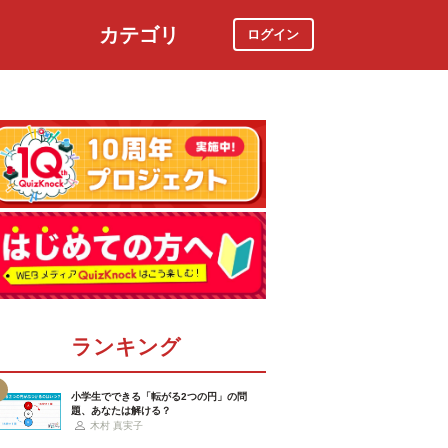
カテゴリ
ログイン
社会
スポーツ
時事ニュース
特集
ランキング
小学生でできる「転がる2つの円」の問
題、あなたは解ける？
木村 真実子