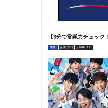
【3分で常識力チェック！】大
常識
伊沢拓司
2016.11.21