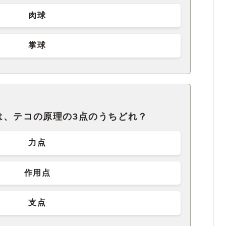
肉球
掌球
は、テコの原理の3点のうちどれ？
力点
作用点
支点