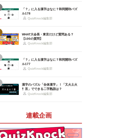
「？」に入る漢字はなに？和同開珎パズ
ル178
QuizKnock編集部
WHAT大会長・東言だけど質問ある？
【100の質問】
QuizKnock編集部
「？」に入る漢字はなに？和同開珎パズ
ル177
QuizKnock編集部
漢字のパズル「合体漢字」！「又火土火
忄言」でできる二字熟語は？
QuizKnock編集部
連載企画