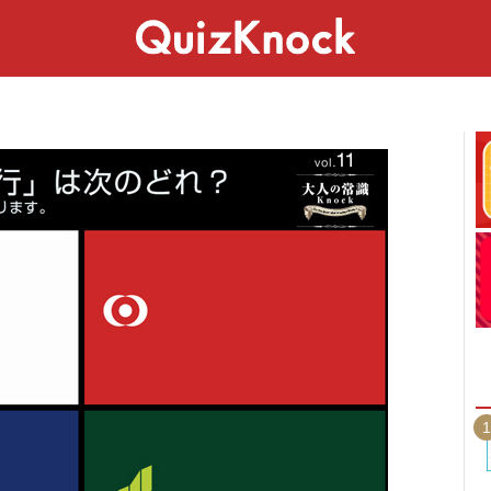
スペシャル
ライフ
ことば
カルチャー
1