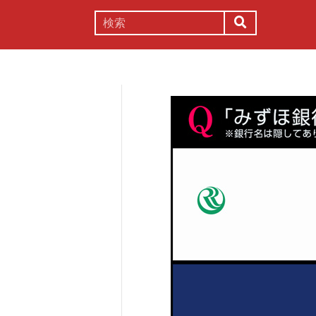
謎解き
コラム
常識
理系