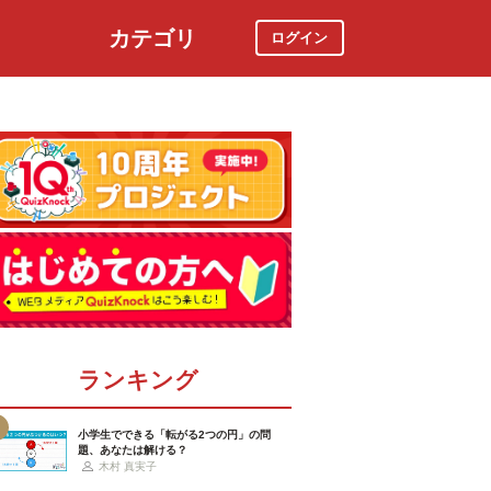
カテゴリ
ログイン
社会
スポーツ
時事ニュース
特集
ランキング
小学生でできる「転がる2つの円」の問
題、あなたは解ける？
木村 真実子