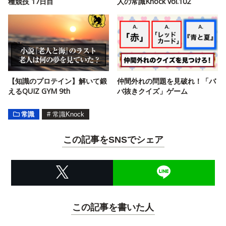
種競技 17日目
人の常識Knock vol.102
【知識のプロテイン】解いて鍛
仲間外れの問題を見破れ！「バ
えるQUIZ GYM 9th
バ抜きクイズ」ゲーム
常識
#
常識Knock
この記事をSNSでシェア
この記事を書いた人