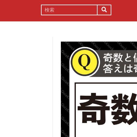
謎解き
コラム
常識
理系