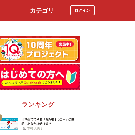
カテゴリ
ログイン
社会
スポーツ
時事ニュース
特集
ランキング
小学生でできる「転がる2つの円」の問
題、あなたは解ける？
木村 真実子