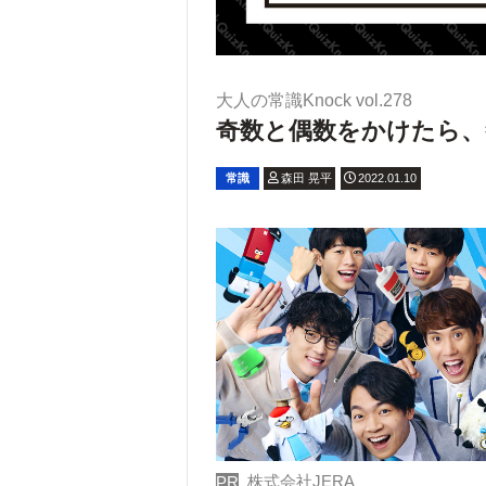
大人の常識Knock vol.278
奇数と偶数をかけたら、
常識
森田 晃平
2022.01.10
株式会社JERA
PR