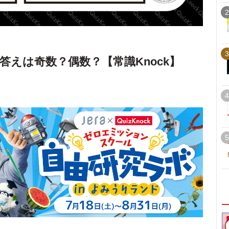
2
3
答えは奇数？偶数？【常識Knock】
4
5