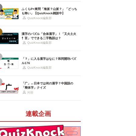
ふくらP×東問「海派？山派？」「どっち
も怖い」【QuizKnock雑談中】
QuizKnock編集部
漢字のパズル「合体漢字」！「又火土火
忄言」でできる二字熟語は？
QuizKnock編集部
「？」に入る漢字はなに？和同開珎パズ
ル176
QuizKnock編集部
「广」←日本では何の漢字？中国語の
「簡体字」クイズ
刈谷
連載企画