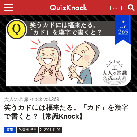
ログイン
大人の常識Knock vol.269
笑うカドには福来たる。「カド」を漢字
で書くと？【常識Knock】
常識
森田 晃平
2021.11.01