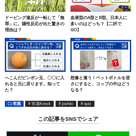
ドーピング違反が一転して「無
血液型のA型とB型。日本人に
罪」に。陽性反応が出た驚きの
多いのはどっち？【二択で
理由は？
GO】
へこんだピンポン玉、〇〇に入
想像と違う！ペットボトルを逆
れると元に戻ります。知って
さにすると、コップの中はどう
た？
なる？
常識
#
常識Knock
#
joshiki
#
quiz
この記事をSNSでシェア