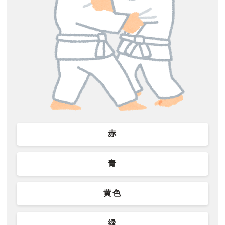
赤
青
黄色
緑