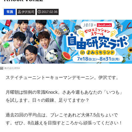
常識
伊沢拓司
2017.02.06
PR
株式会社JERA
ステイチューニントーキョーマンデモーニン。伊沢です。
月曜朝は恒例の常識Knock。さあ今週もあなたの「いつも」
を試します。日々の鍛錬、足りてますか？
過去21回の平均点は、ブレこそあれど大体7.5点ちょいで
す。ぜひ、8点越えを目指すところから頑張ってください！