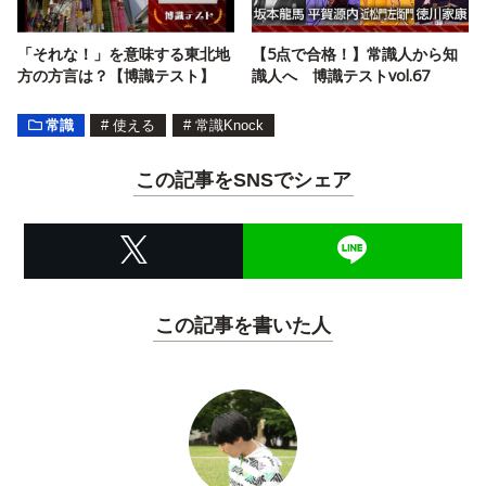
「それな！」を意味する東北地
【5点で合格！】常識人から知
方の方言は？【博識テスト】
識人へ 博識テストvol.67
常識
#
使える
#
常識Knock
この記事をSNSでシェア
この記事を書いた人