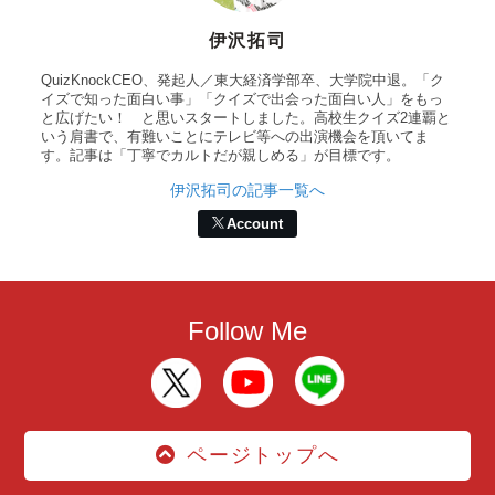
伊沢拓司
QuizKnockCEO、発起人／東大経済学部卒、大学院中退。「ク
イズで知った面白い事」「クイズで出会った面白い人」をもっ
と広げたい！ と思いスタートしました。高校生クイズ2連覇と
いう肩書で、有難いことにテレビ等への出演機会を頂いてま
す。記事は「丁寧でカルトだが親しめる」が目標です。
伊沢拓司の記事一覧へ
Account
Follow Me
ページトップへ