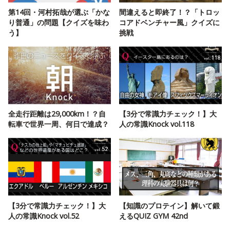
第14回・河村拓哉が選ぶ「かな
間違えると即終了！？「トロッ
り普通」の問題【クイズを味わ
コアドベンチャー風」クイズに
う】
挑戦
全走行距離は29,000km！？自
【3分で常識力チェック！】大
転車で世界一周、何日で達成？
人の常識Knock vol.118
【3分で常識力チェック！】大
【知識のプロテイン】解いて鍛
人の常識Knock vol.52
えるQUIZ GYM 42nd