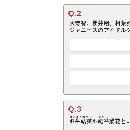
Q.2
大野智、櫻井翔、相葉
ジャニーズのアイドル
Q.3
はにゅうゆづる
きひら
羽生結弦
や
紀平
梨花と