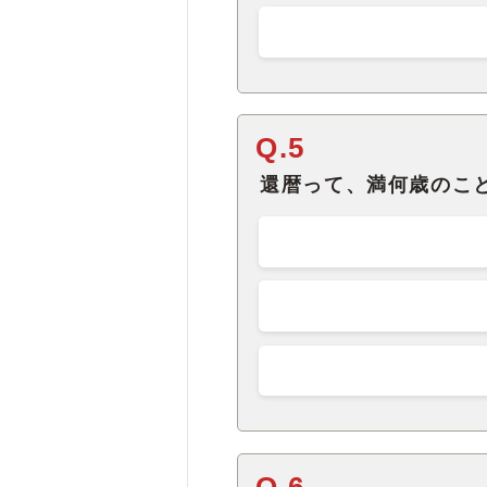
Q.5
還暦って、満何歳のこ
Q.6