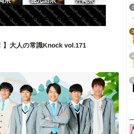
2
3
人の常識Knock vol.171
4
5