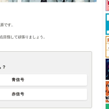
宮原です。
満点目指して頑張りましょう。
ち？
青信号
赤信号