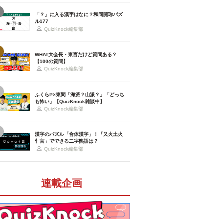
「？」に入る漢字はなに？和同開珎パズ
ル177
QuizKnock編集部
WHAT大会長・東言だけど質問ある？
【100の質問】
QuizKnock編集部
ふくらP×東問「海派？山派？」「どっち
も怖い」【QuizKnock雑談中】
QuizKnock編集部
漢字のパズル「合体漢字」！「又火土火
忄言」でできる二字熟語は？
QuizKnock編集部
連載企画