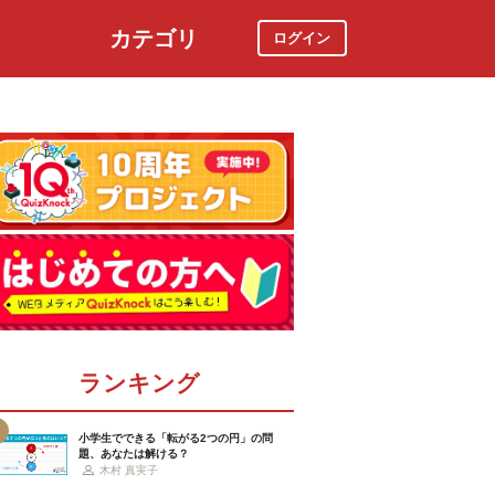
カテゴリ
ログイン
社会
スポーツ
時事ニュース
特集
ランキング
小学生でできる「転がる2つの円」の問
題、あなたは解ける？
木村 真実子