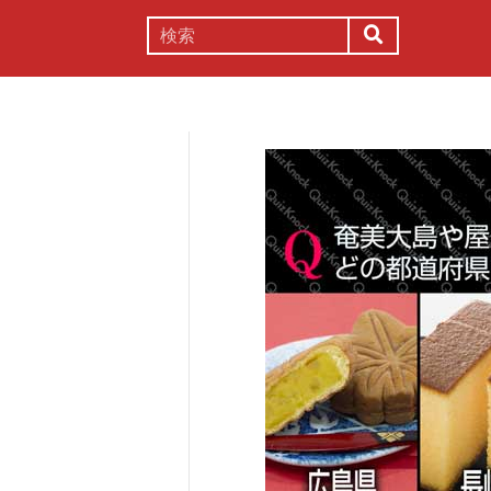
謎解き
コラム
常識
理系