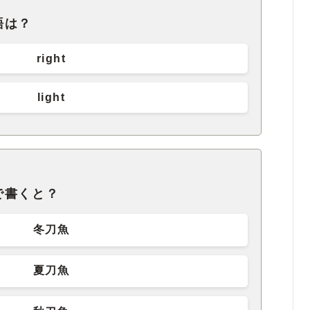
語は？
right
light
で書くと？
冬刀魚
夏刀魚