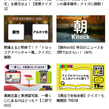
文」を復元せよ！【逆算クイズ
ンの基本操作」クイズに挑戦！
2】
間違えると即終了！？「トロッ
【朝Knock】昨日のニュースを
コアドベンチャー風」クイズに
3問でおさらい！（8/3）
挑戦
葛飾北斎と東洲斎写楽、一番く
【満点で全知全能】クイズ！七
じにあるのはどっち？【二択で
種競技 79日目
GO】