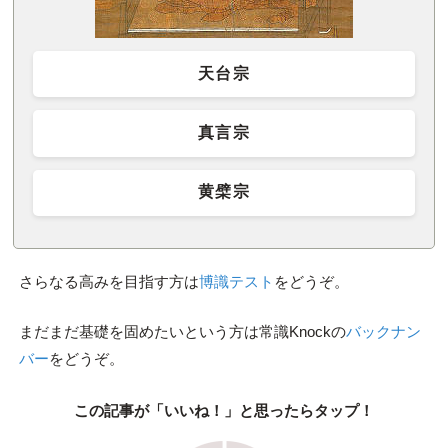
天台宗
真言宗
黄檗宗
さらなる高みを目指す方は
博識テスト
をどうぞ。
まだまだ基礎を固めたいという方は常識Knockの
バックナン
バー
をどうぞ。
この記事が「いいね！」と思ったらタップ！