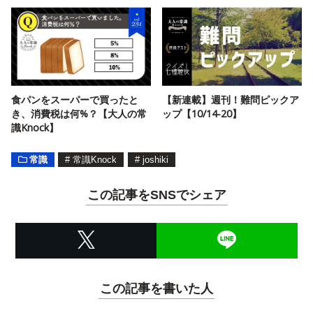
食パンをスーパーで買ったと
【新連載】週刊！難問ピックア
き、消費税は何%？【大人の常
ップ【10/14-20】
識Knock】
常識
#
常識Knock
#
joshiki
この記事をSNSでシェア
この記事を書いた人