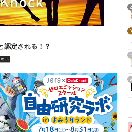
2
3
気と認定される！？
4
.01.05
5