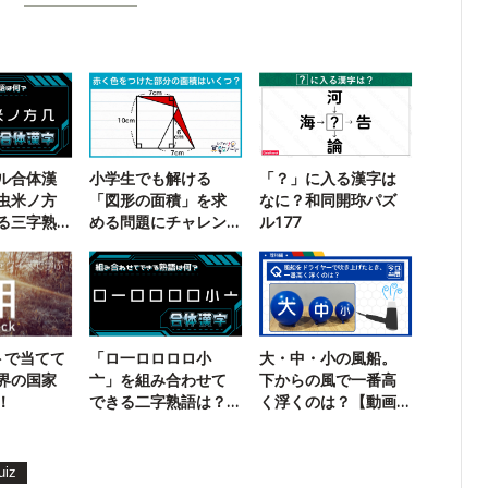
ル合体漢
小学生でも解ける
「？」に入る漢字は
虫米ノ方
「図形の面積」を求
なに？和同開珎パズ
る三字熟
める問題にチャレン
ル177
ジ！
トで当てて
「ロ一ロロロロ小
大・中・小の風船。
界の国家
亠」を組み合わせて
下からの風で一番高
！
できる二字熟語は？
く浮くのは？【動画
【合体漢字】
あり】
uiz