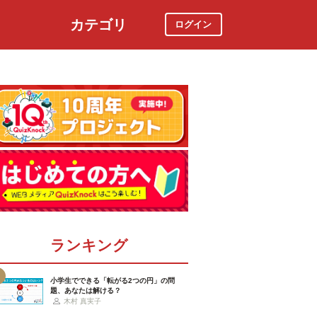
カテゴリ
ログイン
社会
スポーツ
時事ニュース
特集
ランキング
小学生でできる「転がる2つの円」の問
題、あなたは解ける？
木村 真実子