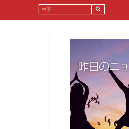
謎解き
コラム
常識
理系