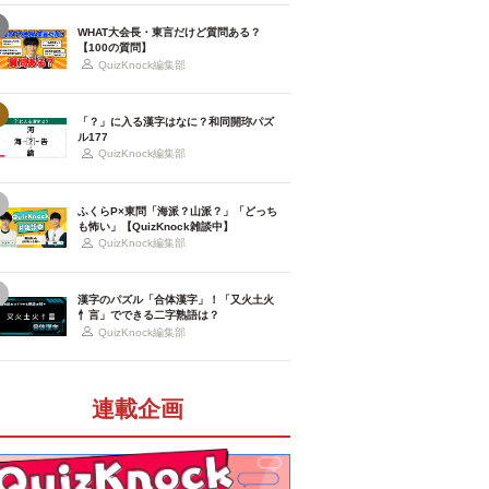
WHAT大会長・東言だけど質問ある？
【100の質問】
QuizKnock編集部
「？」に入る漢字はなに？和同開珎パズ
ル177
QuizKnock編集部
ふくらP×東問「海派？山派？」「どっち
も怖い」【QuizKnock雑談中】
QuizKnock編集部
漢字のパズル「合体漢字」！「又火土火
忄言」でできる二字熟語は？
QuizKnock編集部
連載企画