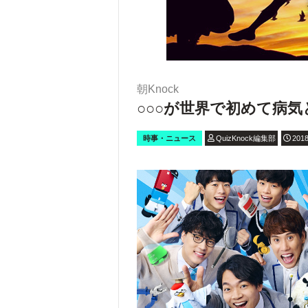
朝Knock
○○○が世界で初めて病
時事・ニュース
QuizKnock編集部
2018