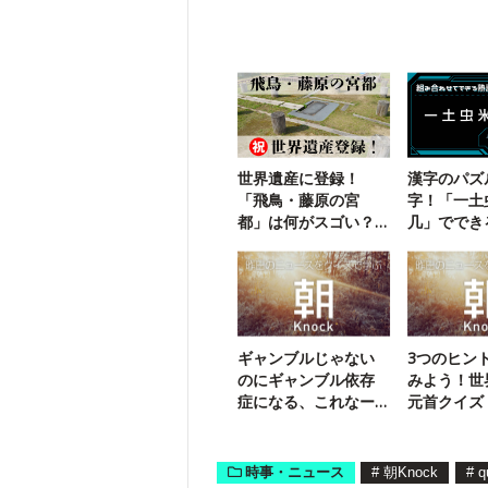
世界遺産に登録！
漢字のパズ
「飛鳥・藤原の宮
字！「一土
都」は何がスゴい？
几」ででき
【クイズでわかる】
語は？
ギャンブルじゃない
3つのヒン
のにギャンブル依存
みよう！世
症になる、これなー
元首クイズ
んだ？
時事・ニュース
#
朝Knock
#
q