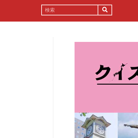
謎解き
コラム
常識
理系