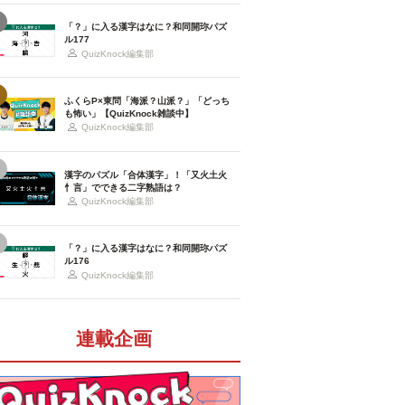
「？」に入る漢字はなに？和同開珎パズ
ル177
QuizKnock編集部
ふくらP×東問「海派？山派？」「どっち
も怖い」【QuizKnock雑談中】
QuizKnock編集部
漢字のパズル「合体漢字」！「又火土火
忄言」でできる二字熟語は？
QuizKnock編集部
「？」に入る漢字はなに？和同開珎パズ
ル176
QuizKnock編集部
連載企画