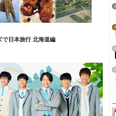
2
3
ズで日本旅行 北海道編
4
5