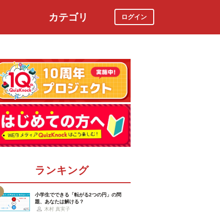
カテゴリ
ログイン
社会
スポーツ
時事ニュース
特集
ランキング
小学生でできる「転がる2つの円」の問
題、あなたは解ける？
木村 真実子