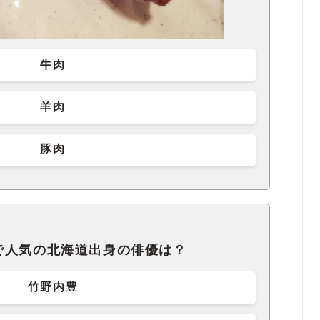
牛肉
羊肉
豚肉
で人気の北海道出身の俳優は？
竹野内豊