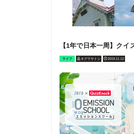
【1年で日本一周】クイ
ライフ
オグラサトシ
2019.11.12