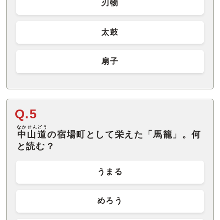
刃物
太鼓
扇子
Q.5
なかせんどう
中山道
の宿場町として栄えた「馬籠」。何
と読む？
うまる
めろう