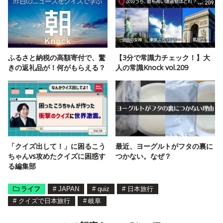
ふるさと納税の高額寄付で、驚
【3分で常識力チェック！】大
きの返礼品が！何がもらえる？
人の常識Knock vol.209
「クイズ出して！」に困るこう
最近、ヨーグルトがフタの裏に
ちゃんvs攻めたクイズに困惑す
つかない。なぜ？
る編集部
ライフ
#
JAPAN
#
quiz
#
日本旅行
#
クイズで日本旅行
#
岐阜