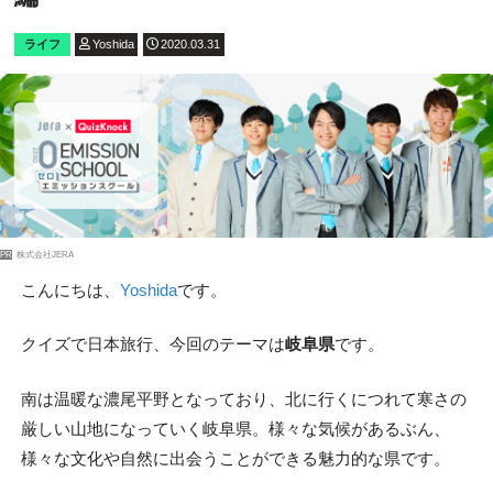
ライフ
Yoshida
2020.03.31
PR
株式会社JERA
こんにちは、
Yoshida
です。
クイズで日本旅行、今回のテーマは
岐阜県
です。
南は温暖な濃尾平野となっており、北に行くにつれて寒さの
厳しい山地になっていく岐阜県。様々な気候があるぶん、
様々な文化や自然に出会うことができる魅力的な県です。