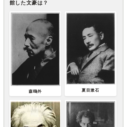
館した文豪は？
夏目漱石
森鴎外