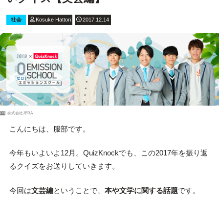
社会
Kosuke Hattori
2017.12.14
PR
株式会社JERA
こんにちは、服部です。
今年もいよいよ12月。QuizKnockでも、この2017年を振り返
るクイズをお送りしていきます。
今回は
文芸編
ということで、
本や文学に関する話題
です。