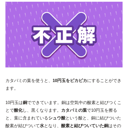
カタバミの葉を使うと、
10円玉をピカピカ
にすることができ
ます。
10円玉は
銅
でできています。銅は空気中の酸素と結びつくこ
とで
酸化
し、黒くなります。
カタバミの葉
で10円玉を擦る
と、葉に含まれている
シュウ酸
という酸と、銅に結びついた
酸素が結びついて
水
となり、
酸素と結びついていた銅
はその