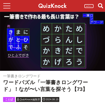
ログイン
一筆書きロングワード
ワードパズル「一筆書きロングワー
ド」！なが〜い言葉を探そう【73】
ことば
QuizKnock編集部
2024.08.15