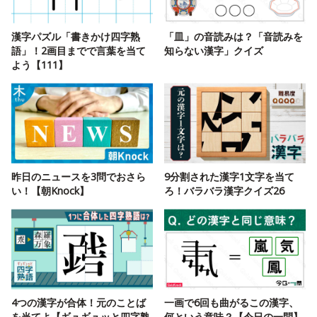
漢字パズル「書きかけ四字熟
「皿」の音読みは？「音読みを
語」！2画目までで言葉を当て
知らない漢字」クイズ
よう【111】
昨日のニュースを3問でおさら
9分割された漢字1文字を当て
い！【朝Knock】
ろ！バラバラ漢字クイズ26
4つの漢字が合体！元のことば
一画で6回も曲がるこの漢字、
を当てよ【ギュギュッと四字熟
何という意味？【今日の一問】