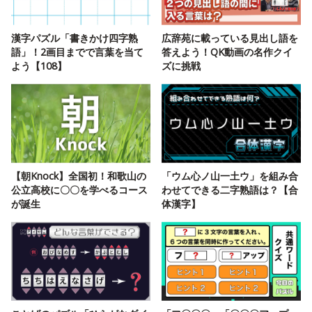
漢字パズル「書きかけ四字熟
広辞苑に載っている見出し語を
語」！2画目までで言葉を当て
答えよう！QK動画の名作クイ
よう【108】
ズに挑戦
【朝Knock】全国初！和歌山の
「ウム心ノ山一土ウ」を組み合
公立高校に〇〇を学べるコース
わせてできる二字熟語は？【合
が誕生
体漢字】