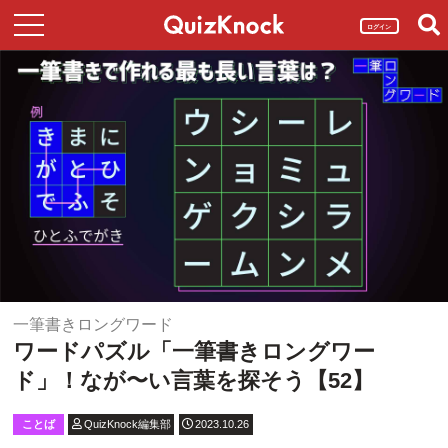
ログイン
一筆書きロングワード
ワードパズル「一筆書きロングワー
ド」！なが〜い言葉を探そう【52】
ことば
QuizKnock編集部
2023.10.26