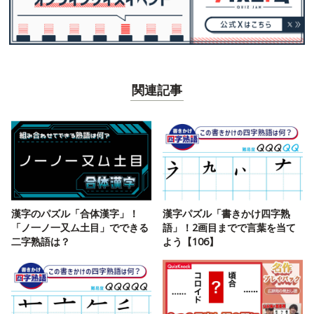
関連記事
漢字のパズル「合体漢字」！
漢字パズル「書きかけ四字熟
「ノ一ノ一又ム土目」でできる
語」！2画目までで言葉を当て
二字熟語は？
よう【106】