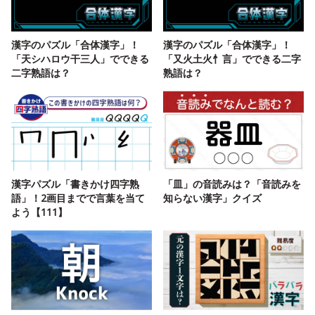
漢字のパズル「合体漢字」！
漢字のパズル「合体漢字」！
「天シハロウ干三人」でできる
「又火土火忄言」でできる二字
二字熟語は？
熟語は？
漢字パズル「書きかけ四字熟
「皿」の音読みは？「音読みを
語」！2画目までで言葉を当て
知らない漢字」クイズ
よう【111】