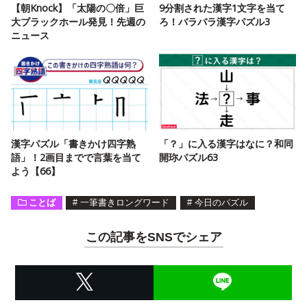
【朝Knock】「太陽の〇倍」巨
9分割された漢字1文字を当て
大ブラックホール発見！先週の
ろ！バラバラ漢字パズル3
ニュース
漢字パズル「書きかけ四字熟
「？」に入る漢字はなに？和同
語」！2画目までで言葉を当て
開珎パズル63
よう【66】
ことば
#
一筆書きロングワード
#
今日のパズル
この記事をSNSでシェア