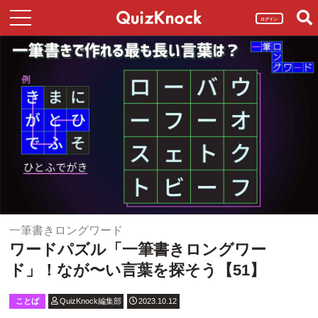
ログイン
一筆書きロングワード
ワードパズル「一筆書きロングワー
ド」！なが〜い言葉を探そう【51】
ことば
QuizKnock編集部
2023.10.12